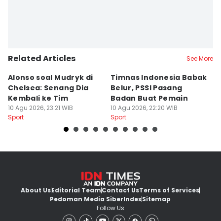
Related Articles
See More
Alonso soal Mudryk di
Timnas Indonesia Babak
P
Chelsea: Senang Dia
Belur, PSSI Pasang
J
Kembali ke Tim
Badan Buat Pemain
M
10 Agu 2026, 23:21 WIB
10 Agu 2026, 22:20 WIB
10
Sport
Sport
Sp
About Us
Editorial Team
Contact Us
Terms of Services
Pedoman Media Siber
Index
Sitemap
Follow Us