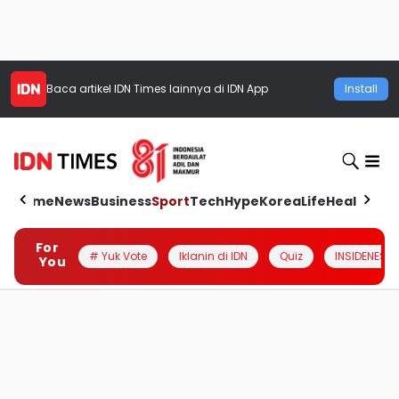
Baca artikel
IDN Times
lainnya di IDN App
Install
Home
News
Business
Sport
Tech
Hype
Korea
Life
Health
Aut
For
# Yuk Vote
Iklanin di IDN
Quiz
INSIDENESIA
You