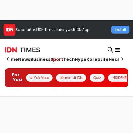
Baca artikel
IDN Times
lainnya di IDN App
Install
Home
News
Business
Sport
Tech
Hype
Korea
Life
Health
Aut
For
# Yuk Vote
Iklanin di IDN
Quiz
INSIDENESIA
You