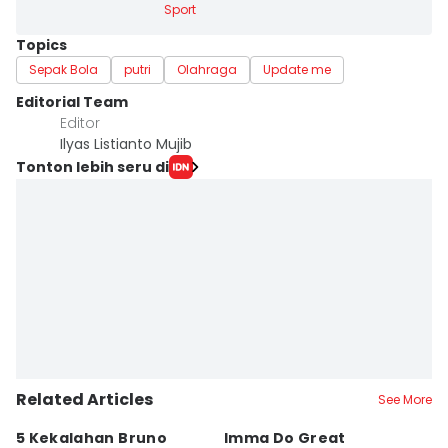
Sport
Topics
Sepak Bola
putri
Olahraga
Update me
Editorial Team
Editor
Ilyas Listianto Mujib
Tonton lebih seru di
Related Articles
See More
5 Kekalahan Bruno
Imma Do Great
M