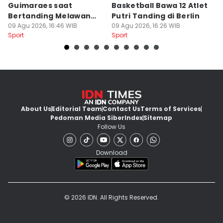
Guimaraes saat
Basketball Bawa 12 Atlet
B
Bertanding Melawan
Putri Tanding di Berlin
P
Arsenal
09 Agu 2026, 16:46 WIB
09 Agu 2026, 16:26 WIB
09
Sport
Sport
Sp
About Us
Editorial Team
Contact Us
Terms of Services
Pedoman Media Siber
Index
Sitemap
Follow Us
Download
© 2026 IDN. All Rights Reserved.