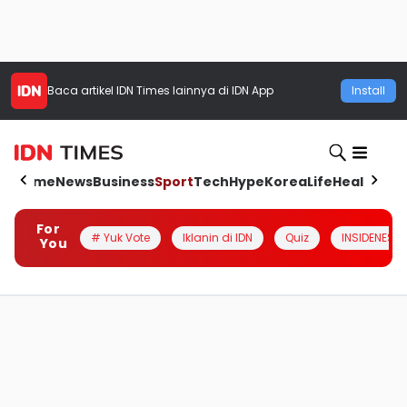
Baca artikel
IDN Times
lainnya di IDN App
Install
Home
News
Business
Sport
Tech
Hype
Korea
Life
Health
Aut
For
# Yuk Vote
Iklanin di IDN
Quiz
INSIDENESIA
You