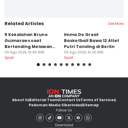
Related Articles
See More
5 Kekalahan Bruno
Imma Do Great
M
Guimaraes saat
Basketball Bawa 12 Atlet
B
Bertanding Melawan
Putri Tanding di Berlin
P
Arsenal
09 Agu 2026, 16:46 WIB
09 Agu 2026, 16:26 WIB
09
Sport
Sport
Sp
About Us
Editorial Team
Contact Us
Terms of Services
Pedoman Media Siber
Index
Sitemap
Follow Us
Download