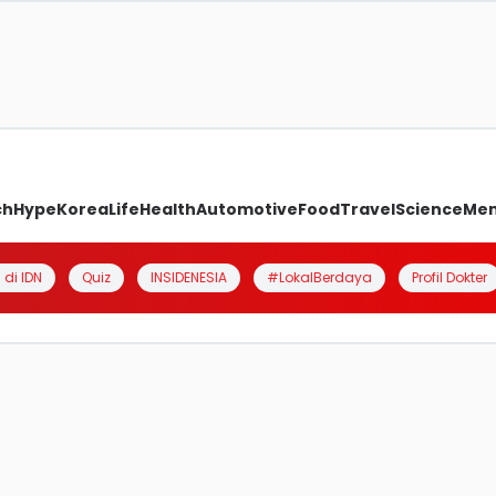
ch
Hype
Korea
Life
Health
Automotive
Food
Travel
Science
Me
 di IDN
Quiz
INSIDENESIA
#LokalBerdaya
Profil Dokter