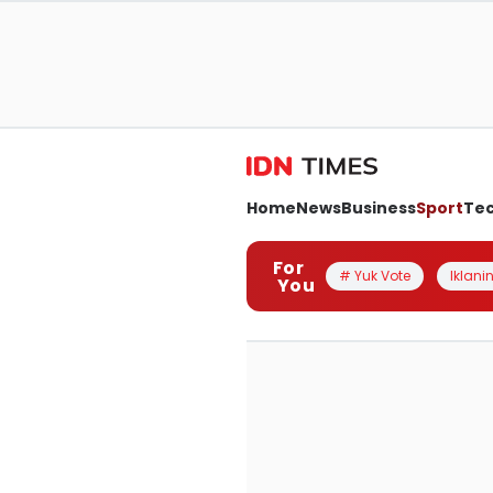
Home
News
Business
Sport
Te
For
# Yuk Vote
Iklanin
You