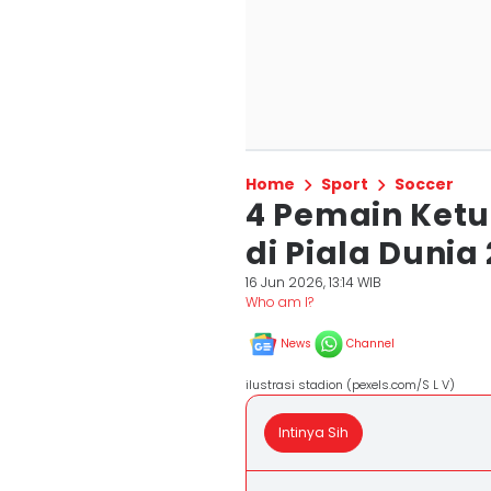
Home
Sport
Soccer
4 Pemain Ketu
di Piala Dunia
16 Jun 2026, 13:14 WIB
Who am I?
News
Channel
ilustrasi stadion (pexels.com/S L V)
Intinya Sih