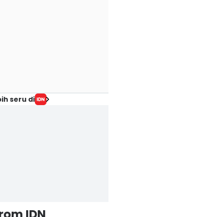
ih seru di
from IDN