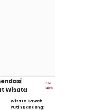
endasi
See
t Wisata
More
Wisata Kawah
Putih Bandung: