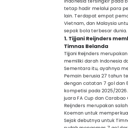
Indonesia tersingkir pada b
tetap hadir melalui para
lain. Terdapat empat pemain
Vietnam, dan Malaysia unt
sepak bola terbesar dunia.
1. Tijjani Reijnders m
Timnas Belanda
Tijjani
Reijnders merupakan
memiliki darah Indonesia da
Sementara itu, ayahnya m
Pemain berusia 27 tahun t
dengan catatan 7 gol dan 
kompetisi pada 2025/2026.
juara FA Cup dan Carabao 
Reijnders merupakan salah
Koeman untuk memperku
Sejak debutnya untuk Timn
sudah mengemas 7 gol dari 