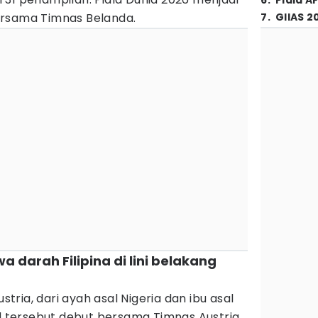
6
.
Piala A
ersama Timnas Belanda.
7
.
GIIAS 2
 darah Filipina di lini belakang
ustria, dari ayah asal Nigeria dan ibu asal
id tersebut debut bersama Timnas Austria