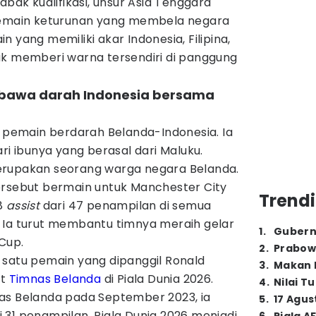
abak kualifikasi, unsur Asia Tenggara
 pemain keturunan yang membela negara
 yang memiliki akar Indonesia, Filipina,
uk memberi warna tersendiri di panggung
embawa darah Indonesia bersama
 pemain berdarah Belanda-Indonesia. Ia
ri ibunya yang berasal dari Maluku.
erupakan seorang warga negara Belanda.
ersebut bermain untuk Manchester City
Trendi
8
assist
dari 47 penampilan di semua
 Ia turut membantu timnya meraih gelar
1
.
Gubern
Cup.
2
.
Prabow
 satu pemain yang dipanggil Ronald
3
.
Makan B
at
Timnas Belanda
di Piala Dunia 2026.
4
.
Nilai T
as Belanda pada September 2023, ia
5
.
17 Agus
31 penampilan. Piala Dunia 2026 menjadi