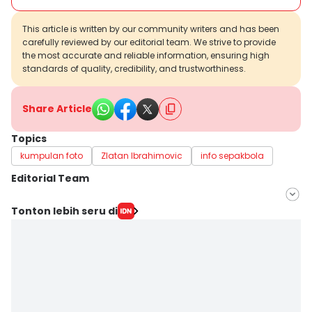
This article is written by our community writers and has been
carefully reviewed by our editorial team. We strive to provide
the most accurate and reliable information, ensuring high
standards of quality, credibility, and trustworthiness.
Share Article
Topics
kumpulan foto
Zlatan Ibrahimovic
info sepakbola
Editorial Team
Editor
Tonton lebih seru di
Irma Yudistirani
Editor
Jumawan Syahrudin