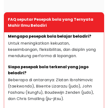
FAQ seputar Pesepak bola yang Ternyata
Mahir Ilmu Beladiri
Mengapa pesepak bola belajar beladiri?
Untuk meningkatkan kekuatan, 
keseimbangan, fleksibilitas, dan disiplin yang 
mendukung performa di lapangan.
Siapa pesepak bola terkenal yang jago 
beladiri?
Beberapa di antaranya: Zlatan Ibrahimovic 
(taekwondo), Bixente Lizarazu (judo), John 
Fashanu (kungfu), Boudewijn Zenden (judo), 
dan Chris Smalling (jiu-jitsu).