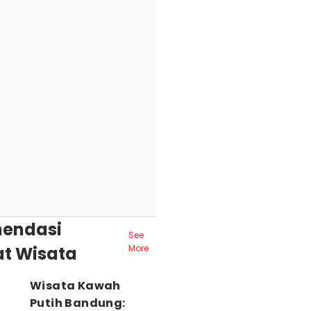
endasi
See
t Wisata
More
Wisata Kawah
Putih Bandung: