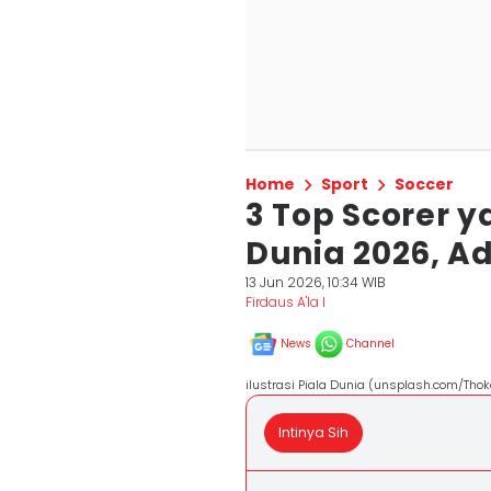
Home
Sport
Soccer
3 Top Scorer y
Dunia 2026, 
13 Jun 2026, 10:34 WIB
Firdaus A'la I
News
Channel
ilustrasi Piala Dunia (unsplash.com/Thok
Intinya Sih