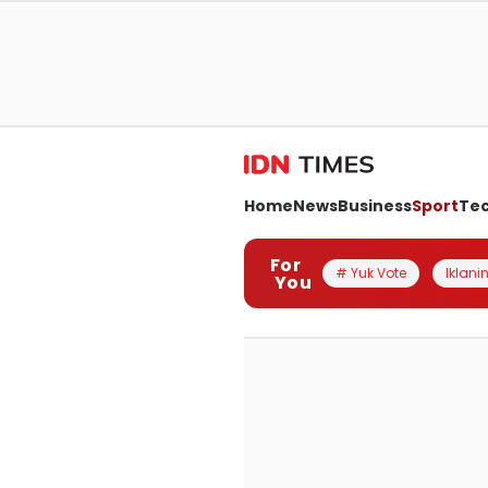
Home
News
Business
Sport
Te
For
# Yuk Vote
Iklanin
You