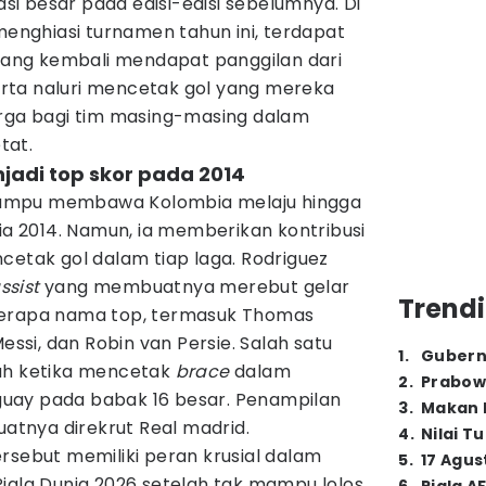
i besar pada edisi-edisi sebelumnya. Di
nghiasi turnamen tahun ini, terdapat
 yang kembali mendapat panggilan dari
rta naluri mencetak gol yang mereka
arga bagi tim masing-masing dalam
tat.
jadi top skor pada 2014
ampu membawa Kolombia melaju hingga
nia 2014. Namun, ia memberikan kontribusi
cetak gol dalam tiap laga. Rodriguez
ssist
yang membuatnya merebut gelar
Trendi
berapa nama top, termasuk Thomas
Messi, dan Robin van Persie. Salah satu
1
.
Gubern
lah ketika mencetak
brace
dalam
2
.
Prabow
uay pada babak 16 besar. Penampilan
3
.
Makan B
uatnya direkrut Real madrid.
4
.
Nilai T
rsebut memiliki peran krusial dalam
5
.
17 Agus
iala Dunia 2026 setelah tak mampu lolos