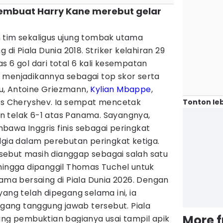
embuat Harry Kane merebut gelar
 tim sekaligus ujung tombak utama
 di Piala Dunia 2018. Striker kelahiran 29
s 6 gol dari total 6 kali kesempatan
 menjadikannya sebagai top skor serta
u, Antoine Griezmann,
Kylian Mbappe
,
nis Cheryshev. Ia sempat mencetak
Tonton leb
telak 6-1 atas Panama. Sayangnya,
awa Inggris finis sebagai peringkat
lgia dalam perebutan peringkat ketiga.
ebut masih dianggap sebagai salah satu
hingga dipanggil Thomas Tuchel untuk
lama bersaing di Piala Dunia 2026. Dengan
yang telah dipegang selama ini, ia
ang tanggung jawab tersebut. Piala
More 
ang pembuktian bagianya usai tampil apik