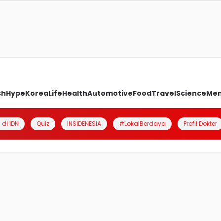
ch
Hype
Korea
Life
Health
Automotive
Food
Travel
Science
Me
 di IDN
Quiz
INSIDENESIA
#LokalBerdaya
Profil Dokter