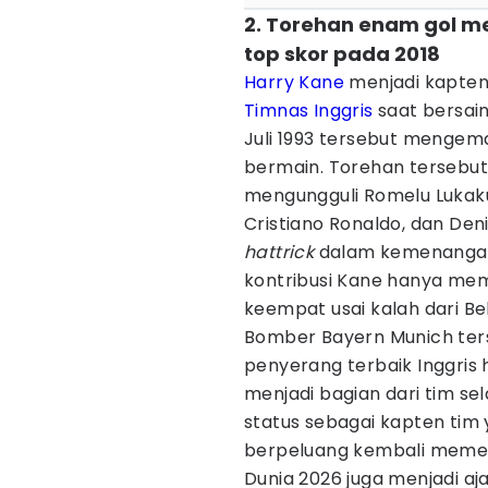
2. Torehan enam gol m
top skor pada 2018
Harry Kane
menjadi kapten
Timnas Inggris
saat bersaing
Juli 1993 tersebut mengema
bermain. Torehan tersebut
mengungguli Romelu Lukak
Cristiano Ronaldo, dan De
hattrick
dalam kemenangan 
kontribusi Kane hanya memb
keempat usai kalah dari Be
Bomber Bayern Munich ters
penyerang terbaik Inggris 
menjadi bagian dari tim se
status sebagai kapten tim 
berpeluang kembali memeg
Dunia 2026 juga menjadi aj