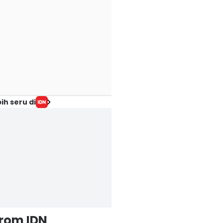
ih seru di
from IDN