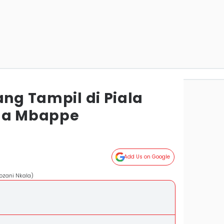
ang Tampil di Piala
Ada Mbappe
Add Us on Google
ozani Nkala)