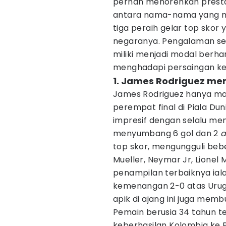
pernah menorehkan prestas
antara nama-nama yang me
tiga peraih gelar top skor
negaranya. Pengalaman se
miliki menjadi modal berh
menghadapi persaingan ke
1. James Rodriguez men
James Rodriguez hanya m
perempat final di Piala Du
impresif dengan selalu men
menyumbang 6 gol dan 2
a
top skor, mengungguli be
Mueller, Neymar Jr, Lionel 
penampilan terbaiknya ia
kemenangan 2-0 atas Urug
apik di ajang ini juga memb
Pemain berusia 34 tahun te
keberhasilan Kolombia ke P