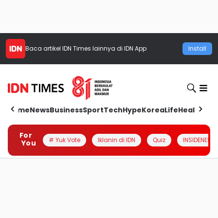
Baca artikel
IDN Times
lainnya di IDN App
Install
Home
News
Business
Sport
Tech
Hype
Korea
Life
Health
Aut
For
# Yuk Vote
Iklanin di IDN
Quiz
INSIDENESIA
You