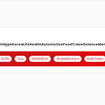
ch
Hype
Korea
Life
Health
Automotive
Food
Travel
Science
Me
 di IDN
Quiz
INSIDENESIA
#LokalBerdaya
Profil Dokter