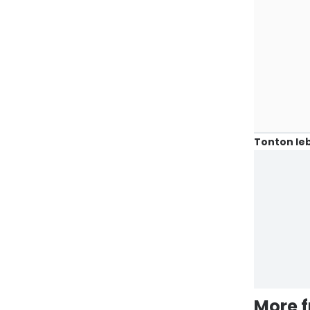
Tonton leb
More 