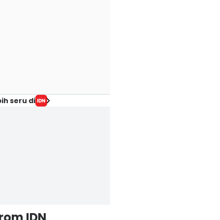
ih seru di
from IDN