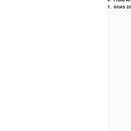
6
.
Piala A
7
.
GIIAS 2