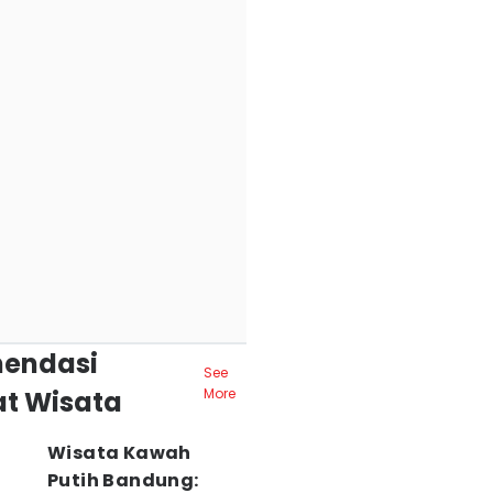
endasi
See
t Wisata
More
Wisata Kawah
Putih Bandung: