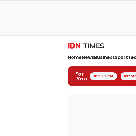
Home
News
Business
Sport
Te
For
# Yuk Vote
Iklanin
You