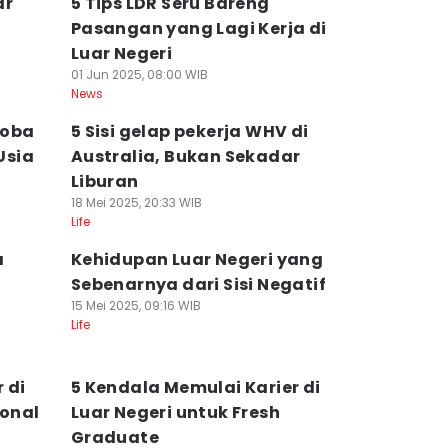
ar
5 Tips LDR Seru Bareng
Pasangan yang Lagi Kerja di
Luar Negeri
01 Jun 2025, 08:00 WIB
News
Coba
5 Sisi gelap pekerja WHV di
Usia
Australia, Bukan Sekadar
Liburan
18 Mei 2025, 20:33 WIB
Life
a
Kehidupan Luar Negeri yang
Sebenarnya dari Sisi Negatif
15 Mei 2025, 09:16 WIB
Life
 di
5 Kendala Memulai Karier di
ional
Luar Negeri untuk Fresh
Graduate