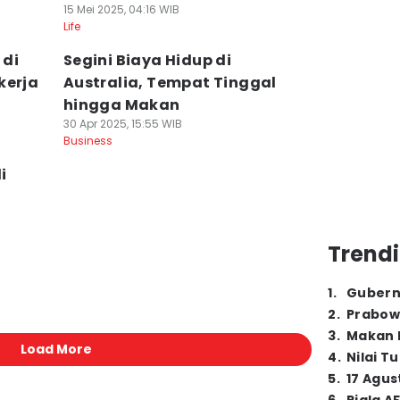
15 Mei 2025, 04:16 WIB
Life
 di
Segini Biaya Hidup di
kerja
Australia, Tempat Tinggal
hingga Makan
30 Apr 2025, 15:55 WIB
Business
i
Trendi
1
.
Gubern
2
.
Prabow
3
.
Makan B
Load More
4
.
Nilai T
5
.
17 Agus