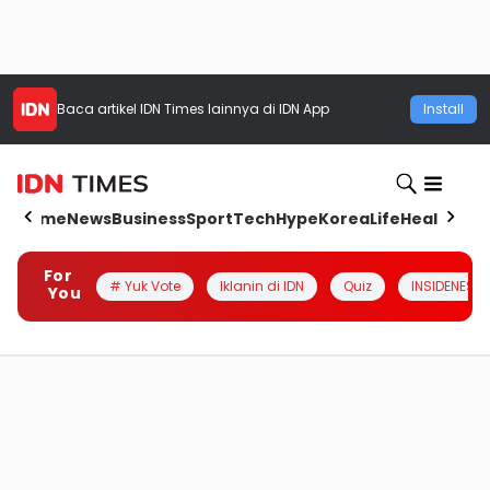
Baca artikel
IDN Times
lainnya di IDN App
Install
Home
News
Business
Sport
Tech
Hype
Korea
Life
Health
Aut
For
# Yuk Vote
Iklanin di IDN
Quiz
INSIDENESIA
You