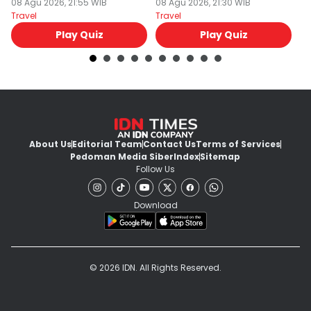
08 Agu 2026, 21:55 WIB
81 RI!
08 Agu 2026, 21:30 WIB
08
Travel
Travel
Tr
Play Quiz
Play Quiz
About Us
Editorial Team
Contact Us
Terms of Services
Pedoman Media Siber
Index
Sitemap
Follow Us
Download
© 2026 IDN. All Rights Reserved.