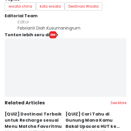
wisata china
kota wisata
Destinasi Wisata
Editorial Team
Editor
Febrianti Diah Kusumaningrum
Tonton lebih seru di
Related Articles
See More
[QUIZ] Destinasi Terbaik
[QUIZ] Cari Tahu di
[
untuk Recharge sesuai
Gunung Mana Kamu
Li
Menu Matcha Favoritmu
Bakal Upacara HUT ke-
Pe