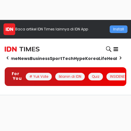
Baca artikel
IDN Times
lainnya di IDN App
Install
Home
News
Business
Sport
Tech
Hype
Korea
Life
Health
Aut
For
# Yuk Vote
Iklanin di IDN
Quiz
INSIDENESIA
You