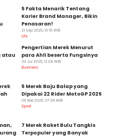
5 Fakta Menarik Tentang
Karier Brand Manager, Bikin
u
Penasaran!
21 Sep 2025, 10:15 WIB
Life
Pengertian Merek Menurut
g atau
para Ahli beserta Fungsinya
03 Jul 2025, 12:04 WIB
Business
erek
5 Merek Baju Balap yang
rah
Dipakai 22 Rider MotoGP 2025
05 Mei 2025, 07:34 WIB
Sport
eman,
7 Merek Raket Bulu Tangkis
iurang
Terpopuler yang Banyak