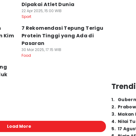
Dipakai Atlet Dunia
22 Apr 2025, 15:00 WIB
Sport
n
7 Rekomendasi Tepung Terigu
n Kim
Protein Tinggi yang Ada di
Pasaran
30 Mar 2025, 17:15 WIB
Food
eng
duk
Trendi
1
.
Gubern
2
.
Prabow
3
.
Makan B
4
.
Nilai T
Load More
5
.
17 Agus