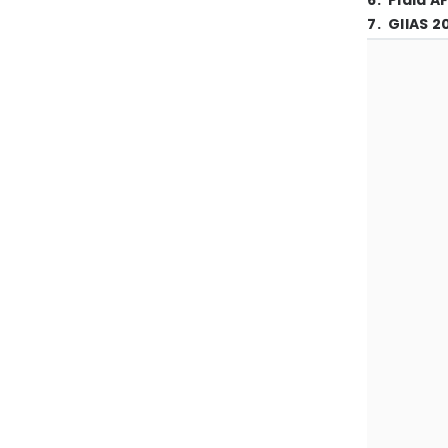
6
.
Piala A
7
.
GIIAS 2