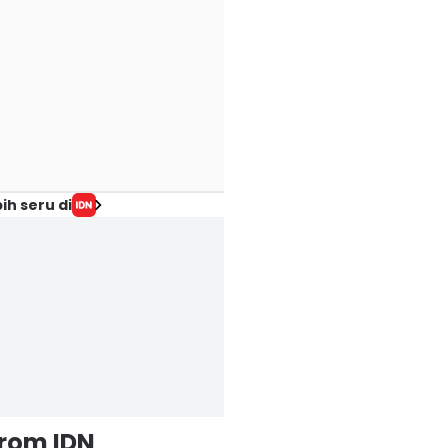
ih seru di
from IDN