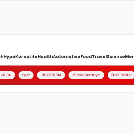
ch
Hype
Korea
Life
Health
Automotive
Food
Travel
Science
Me
 di IDN
Quiz
INSIDENESIA
#LokalBerdaya
Profil Dokter