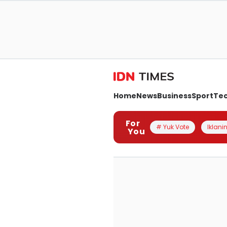
Home
News
Business
Sport
Te
For
# Yuk Vote
Iklanin
You