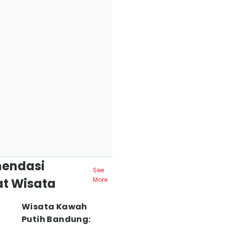
endasi
See
t Wisata
More
Wisata Kawah
Putih Bandung: