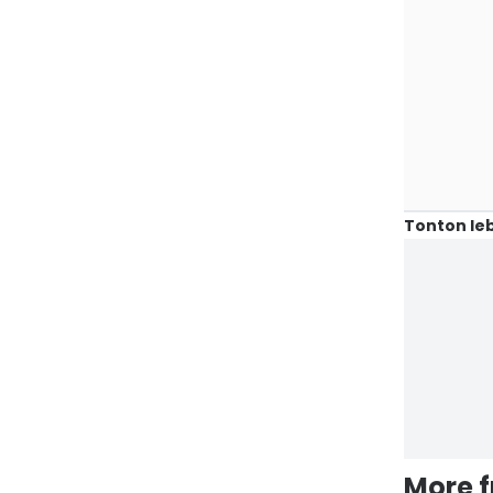
Tonton leb
More 