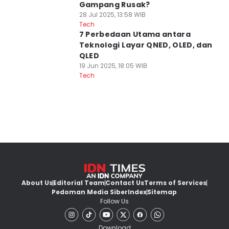
Gampang Rusak?
28 Jul 2025, 13:58 WIB
Tech
7 Perbedaan Utama antara
Teknologi Layar QNED, OLED, dan
QLED
19 Jun 2025, 18:05 WIB
Tech
About Us
Editorial Team
Contact Us
Terms of Services
Pedoman Media Siber
Index
Sitemap
Follow Us
Download