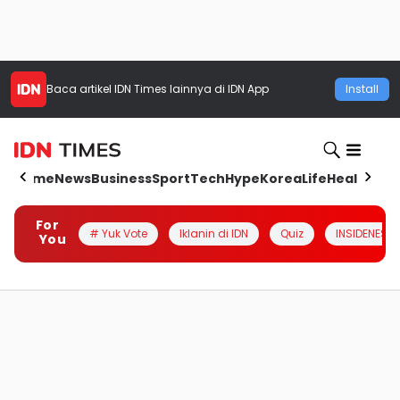
Baca artikel
IDN Times
lainnya di IDN App
Install
Home
News
Business
Sport
Tech
Hype
Korea
Life
Health
Aut
For
# Yuk Vote
Iklanin di IDN
Quiz
INSIDENESIA
You