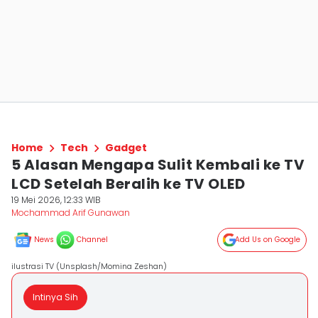
Home
Tech
Gadget
5 Alasan Mengapa Sulit Kembali ke TV
LCD Setelah Beralih ke TV OLED
19 Mei 2026, 12:33 WIB
Mochammad Arif Gunawan
News
Channel
Add Us on Google
ilustrasi TV (Unsplash/Momina Zeshan)
Intinya Sih