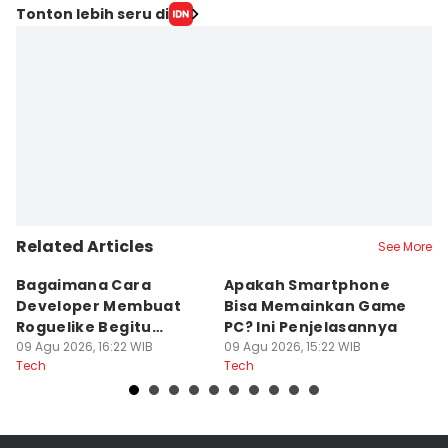
Tonton lebih seru di
Related Articles
See More
Bagaimana Cara
Apakah Smartphone
5
Developer Membuat
Bisa Memainkan Game
I
Roguelike Begitu
PC? Ini Penjelasannya
A
Adiktif?
09 Agu 2026, 16:22 WIB
09 Agu 2026, 15:22 WIB
09
Tech
Tech
Te