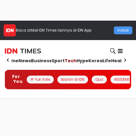
Baca artikel
IDN Times
lainnya di IDN App
Install
Home
News
Business
Sport
Tech
Hype
Korea
Life
Health
Aut
For
# Yuk Vote
Iklanin di IDN
Quiz
INSIDENESIA
You