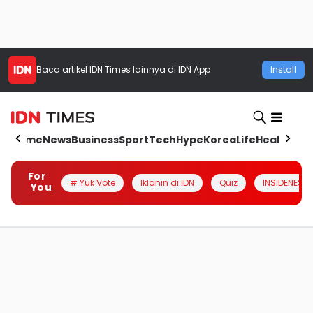
Baca artikel
IDN Times
lainnya di IDN App
Install
Home
News
Business
Sport
Tech
Hype
Korea
Life
Health
Aut
For
# Yuk Vote
Iklanin di IDN
Quiz
INSIDENESIA
You