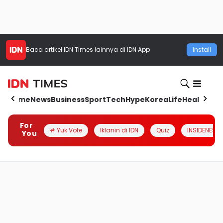
Baca artikel
IDN Times
lainnya di IDN App
Install
Home
News
Business
Sport
Tech
Hype
Korea
Life
Health
Aut
For
# Yuk Vote
Iklanin di IDN
Quiz
INSIDENESIA
You