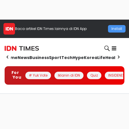
Baca artikel
IDN Times
lainnya di IDN App
Install
Home
News
Business
Sport
Tech
Hype
Korea
Life
Health
Aut
For
# Yuk Vote
Iklanin di IDN
Quiz
INSIDENESIA
You