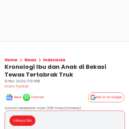
Home
News
Indonesia
Kronologi Ibu dan Anak di Bekasi
Tewas Tertabrak Truk
13 Nov 2024, 17:01 WIB
Imam Faishal
News
Channel
Add Us on Google
Ilustrasi kecelakaan motor (IDN Times/istimewa)
Intinya Sih