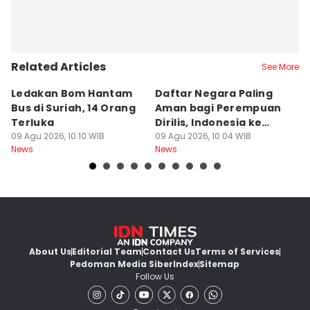
Related Articles
See More
Ledakan Bom Hantam
Daftar Negara Paling
P
Bus di Suriah, 14 Orang
Aman bagi Perempuan
J
Terluka
Dirilis, Indonesia ke
P
09 Agu 2026, 10:10 WIB
Berapa?
09 Agu 2026, 10:04 WIB
R
09
News
News
Ne
About Us
Editorial Team
Contact Us
Terms of Services
Pedoman Media Siber
Index
Sitemap
Follow Us