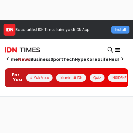
Baca artikel
IDN Times
lainnya di IDN App
Install
Home
News
Business
Sport
Tech
Hype
Korea
Life
Health
Aut
For
# Yuk Vote
Iklanin di IDN
Quiz
INSIDENESIA
You