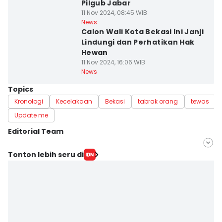
Pilgub Jabar
11 Nov 2024, 08:45 WIB
News
Calon Wali Kota Bekasi Ini Janji
Lindungi dan Perhatikan Hak
Hewan
11 Nov 2024, 16:06 WIB
News
Topics
Kronologi
Kecelakaan
Bekasi
tabrak orang
tewas
Update me
Editorial Team
Editor
Tonton lebih seru di
Aria Hamzah
Editor
Deti Mega Purnamasari