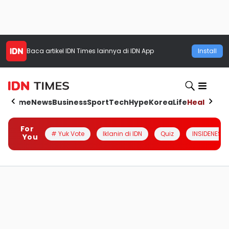
Baca artikel
IDN Times
lainnya di IDN App
Install
Home
News
Business
Sport
Tech
Hype
Korea
Life
Health
Aut
For
# Yuk Vote
Iklanin di IDN
Quiz
INSIDENESIA
You