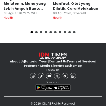
Melatonin, Mana yang
Manfaat, Otot yang
M
Lebih Ampuh Bantu
Dilatih, Cara Melakukan
I
Tidur?
08 Agu 2026, 22:27 WIB
08 Agu 2026, 19:54 WIB
08
Health
Health
He
About Us
Editorial Team
Contact Us
Terms of Services
Pedoman Media Siber
Index
Sitemap
Follow Us
Download
© 2026 IDN. All Rights Reserved.