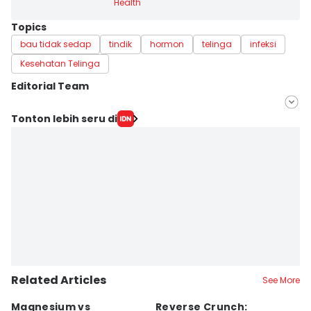
Health
Topics
bau tidak sedap
tindik
hormon
telinga
infeksi
Kesehatan Telinga
Editorial Team
Editor
Tonton lebih seru di
Nuruliar F
Editor
Misrohatun H
Related Articles
See More
Magnesium vs
Reverse Crunch:
B