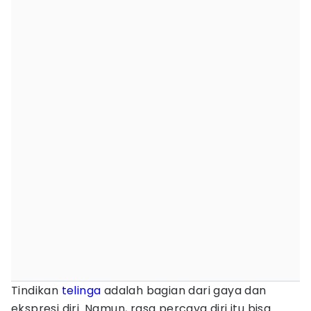
Tindikan
telinga
adalah bagian dari gaya dan
ekspresi diri. Namun, rasa percaya diri itu bisa