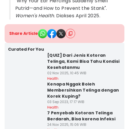
"Why Your Ear Piercings Suddenly Smell
Putrid—and How to Prevent the Stank".
Women's Health
. Diakses April 2025.
Share Article
Curated For You
[QUIZ] Dari Jenis Kotoran
Telinga, Kami Bisa Tahu Kondisi
Kesehatanmu
02 Nov 2025, 10:45 WIB
Health
Kenapa Nggak Boleh
Membersihkan Telinga dengan
Korek Kuping?
03 Sep 2023, 17:17 WIB
Health
7 Penyebab Kotoran Telinga
Berdarah, Bisa karena Infeksi
24 Nov 2025, 15:06 WIB