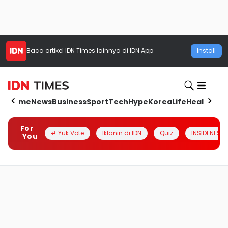
Baca artikel
IDN Times
lainnya di IDN App
Install
Home
News
Business
Sport
Tech
Hype
Korea
Life
Health
Aut
For
# Yuk Vote
Iklanin di IDN
Quiz
INSIDENESIA
You