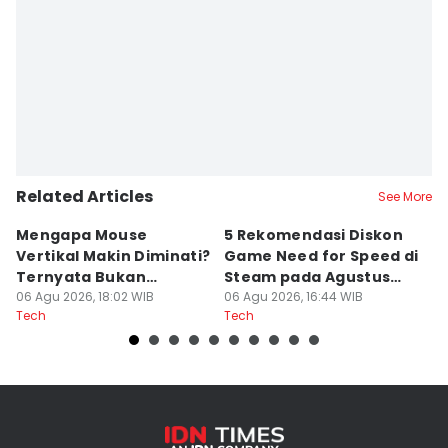
Related Articles
See More
Mengapa Mouse
5 Rekomendasi Diskon
4 
Vertikal Makin Diminati?
Game Need for Speed di
M
Ternyata Bukan
Steam pada Agustus
M
sekadar Tren
06 Agu 2026, 18:02 WIB
2026
06 Agu 2026, 16:44 WIB
06
Tech
Tech
Te