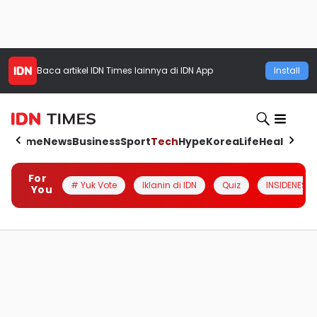
Baca artikel
IDN Times
lainnya di IDN App
Install
Home
News
Business
Sport
Tech
Hype
Korea
Life
Health
Aut
For
# Yuk Vote
Iklanin di IDN
Quiz
INSIDENESIA
You