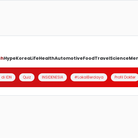
ch
Hype
Korea
Life
Health
Automotive
Food
Travel
Science
Me
 di IDN
Quiz
INSIDENESIA
#LokalBerdaya
Profil Dokter