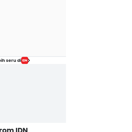
ih seru di
from IDN