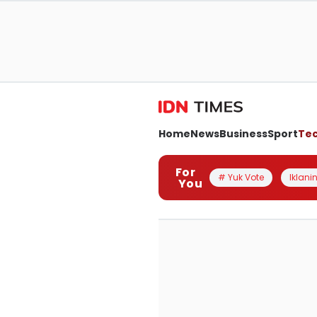
Home
News
Business
Sport
Te
For
# Yuk Vote
Iklanin
You