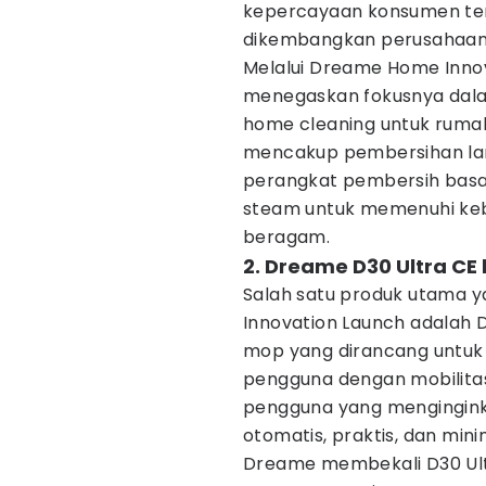
kepercayaan konsumen terh
dikembangkan perusahaan
Melalui Dreame Home Inno
menegaskan fokusnya dal
home cleaning untuk rumah
mencakup pembersihan lant
perangkat pembersih basa
steam untuk memenuhi ke
beragam.
2. Dreame D30 Ultra CE
Salah satu produk utama 
Innovation Launch adalah 
mop yang dirancang untuk
pengguna dengan mobilitas t
pengguna yang mengingink
otomatis, praktis, dan min
Dreame membekali D30 Ult