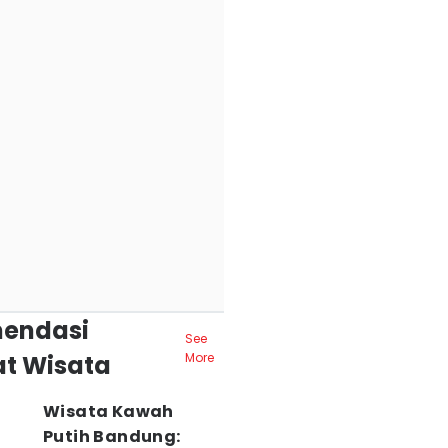
endasi
See
t Wisata
More
Wisata Kawah
Putih Bandung: