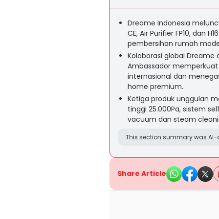
Dreame Indonesia meluncu
CE, Air Purifier FP10, dan
pembersihan rumah modern
Kolaborasi global Dreame 
Ambassador memperkuat s
internasional dan menega
home premium.
Ketiga produk unggulan me
tinggi 25.000Pa, sistem sel
vacuum dan steam cleanin
This section summary was AI-a
Share Article