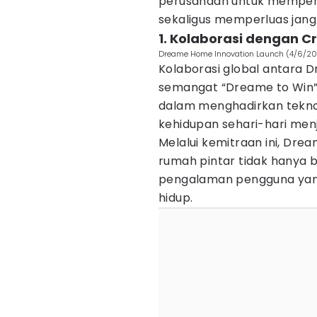
perusahaan untuk memperku
sekaligus memperluas jang
1. Kolaborasi dengan C
Dreame Home Innovation Launch (4/6/202
Kolaborasi global antara 
semangat “Dreame to Win”
dalam menghadirkan tekno
kehidupan sehari-hari menja
Melalui kemitraan ini, Dre
rumah pintar tidak hanya b
pengalaman pengguna yang
hidup.