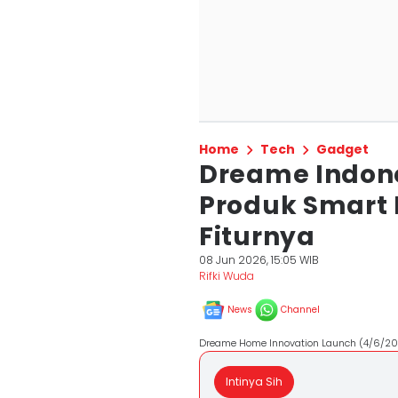
Home
Tech
Gadget
Dreame Indone
Produk Smart 
Fiturnya
08 Jun 2026, 15:05 WIB
Rifki Wuda
News
Channel
Dreame Home Innovation Launch (4/6/202
Intinya Sih