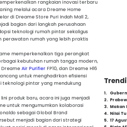
emperkenalkan rangkaian inovasi terbaru
eaning melalui acara Dreame Home
lar di Dreame Store Puri Indah Mall 2,
njadi bagian dari langkah perusahaan
opsi teknologi rumah pintar sekaligus
perawatan rumah yang lebih praktis
eame memperkenalkan tiga perangkat
erbagai kebutuhan rumah tangga modern,
E, Dreame
Air Purifier
FP10, dan Dreame H16
irancang untuk menghadirkan efisiensi
Trendi
asi teknologi pintar yang mendukung
1
.
Gubern
ini produk baru, acara ini juga menjadi
2
.
Prabow
me untuk mengumumkan kolaborasi
3
.
Makan B
Ronaldo sebagai Global Brand
4
.
Nilai T
sebut menjadi bagian dari strategi
5
.
17 Agus