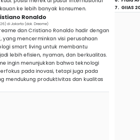
at posisi merek di pasar internasional
6
.
Piala A
7
.
GIIAS 2
kauan ke lebih banyak konsumen.
ristiano Ronaldo
6) di Jakarta (dok. Dreame)
Dreame dan Cristiano Ronaldo hadir dengan
, yang mencerminkan visi perusahaan
logi smart living untuk membantu
di lebih efisien, nyaman, dan berkualitas.
ame ingin menunjukkan bahwa teknologi
erfokus pada inovasi, tetapi juga pada
 mendukung produktivitas dan kualitas