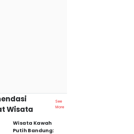
endasi
See
t Wisata
More
Wisata Kawah
Putih Bandung: