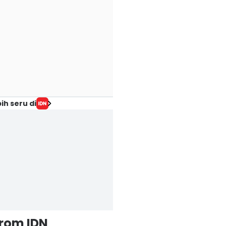
ih seru di
from IDN