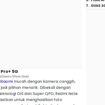
6
.
Piala A
7
.
GIIAS 2
 Pro+ 5G
d/Xiaomi Official Store)
 Xiaomi
murah dengan kamera canggih,
jadi pilihan menarik. Dibekali dengan
knologi OIS dan Super QPD, Redmi Note
aatkan untuk menghasilkan foto