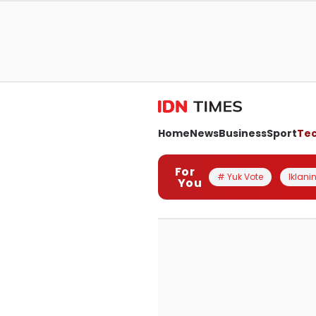
Home
News
Business
Sport
Te
For
# Yuk Vote
Iklanin
You