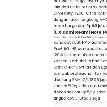
beresolusi tinggi layaknya 
lain dari HP ini terletak p
Dimensity 7200-Ultra, RAM
dengan layar lengkung AMO
turun harga dari Rp5,9 juta
3. Xiaomi Redmi Note 1
Xiaomi Redmi Note 14 Pro+ 5G (shopee.co.id
Kandidat kuat HP Xiaomi te
Pro+ 5G. HP berkapasitas 
120W ini tentu akan cocok
konten. Terbukti, ia hadir
Ultra Clear Portrait dan Li
tampak profesional. Tak h
didukung RAM 12/512GB jug
saat
editing
video atau ma
diskon sekitar Rp5,9 jutaa
angka Rp5,5 jutaan saja.