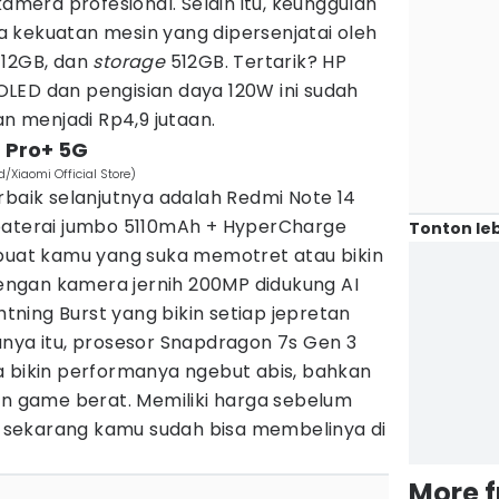
kamera profesional. Selain itu, keunggulan
ada kekuatan mesin yang dipersenjatai oleh
 12GB, dan
storage
512GB. Tertarik? HP
LED dan pengisian daya 120W ini sudah
an menjadi Rp4,9 jutaan.
4 Pro+ 5G
/Xiaomi Official Store)
rbaik selanjutnya adalah Redmi Note 14
baterai jumbo 5110mAh + HyperCharge
Tonton leb
 buat kamu yang suka memotret atau bikin
 dengan kamera jernih 200MP didukung AI
ghtning Burst yang bikin setiap jepretan
anya itu, prosesor Snapdragon 7s Gen 3
a bikin performanya ngebut abis, bahkan
in game berat. Memiliki harga sebelum
n, sekarang kamu sudah bisa membelinya di
More 