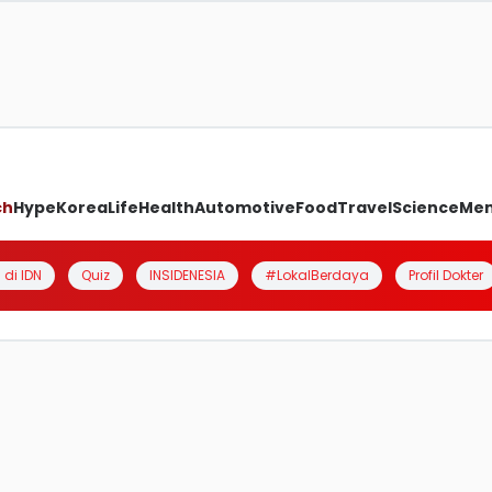
ch
Hype
Korea
Life
Health
Automotive
Food
Travel
Science
Me
 di IDN
Quiz
INSIDENESIA
#LokalBerdaya
Profil Dokter