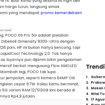
i 14. Buat kamu yang selama ini ingin beli
n harga turun, langsung simak
iaomi yang mendapat
promo kemerdekaan
ial Store)
ng, POCO X6 Pro 5G adalah jawaban
.
Dibekali Dimensity 8300-Ultra dengan
28 poin, HP ini bukan hanya kencang, tapi
 LiquidCool Technology 2.0. Tak hanya
tas layarnya pun dijamin bikin pengalaman
Trendi
imersif berkat mengusung Flow AMOLED
 Ditambah lagi, POCO tak lupa
1
.
Gubern
tur jempolan, seperti kamera 64MP OIS
2
.
Prabow
gisian cepat 67W. Kalau kamu berminat,
3
.
Makan B
 5G varian RAM 12/512GB kini berada di
4
.
Nilai T
mnya Rp4,9 jutaan.
5
.
17 Agus