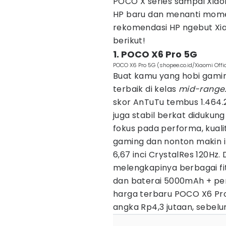
POCO X series sampai Xiaom
HP baru dan menanti mome
rekomendasi HP ngebut X
berikut!
1. POCO X6 Pro 5G
POCO X6 Pro 5G (shopee.co.id/Xiaomi Offic
Buat kamu yang hobi gami
terbaik di kelas
mid-range
skor AnTuTu tembus 1.464.2
juga stabil berkat didukung
fokus pada performa, kuali
gaming dan nonton makin 
6,67 inci CrystalRes 120Hz.
melengkapinya berbagai fi
dan baterai 5000mAh + pen
harga terbaru POCO X6 Pro
angka Rp4,3 jutaan, sebelu