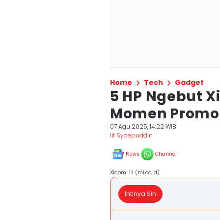
Home
Tech
Gadget
5 HP Ngebut X
Momen Promo
07 Agu 2025, 14:22 WIB
Iif Syaepuddin
News
Channel
Xiaomi 14 (mi.co.id)
Intinya Sih