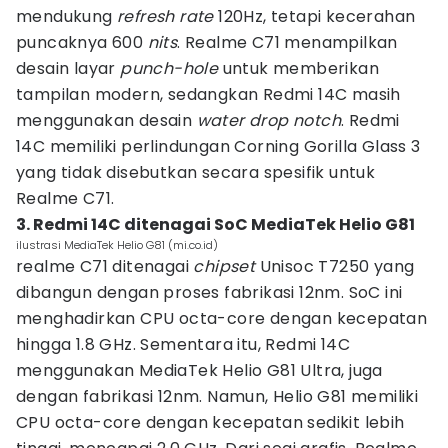
mendukung
refresh rate
120Hz, tetapi kecerahan
puncaknya 600
nits
. Realme C71 menampilkan
desain layar
punch-hole
untuk memberikan
tampilan modern, sedangkan Redmi 14C masih
menggunakan desain
water drop notch
. Redmi
14C memiliki perlindungan Corning Gorilla Glass 3
yang tidak disebutkan secara spesifik untuk
Realme C71.
3. Redmi 14C ditenagai SoC MediaTek Helio G81
ilustrasi MediaTek Helio G81 (mi.co.id)
realme C71 ditenagai
chipset
Unisoc T7250 yang
dibangun dengan proses fabrikasi 12nm. SoC ini
menghadirkan CPU octa-core dengan kecepatan
hingga 1.8 GHz. Sementara itu, Redmi 14C
menggunakan MediaTek Helio G81 Ultra, juga
dengan fabrikasi 12nm. Namun, Helio G81 memiliki
CPU octa-core dengan kecepatan sedikit lebih