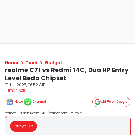
Home
Tech
Gadget
realme C71 vs Redmi 14C, Dua HP Entry
Level Beda Chipset
21 Jun 2025, 06:52 WIB
Hilman Azis
News
Channel
Add Us on Google
realme C71 dan Redmi 14C (realme.com | mi.co.id)
Intinya Sih