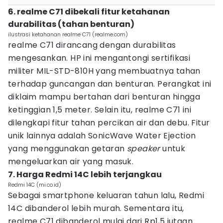
6. realme C71 dibekali fitur ketahanan
durabilitas (tahan benturan)
ilustrasi ketahanan realme C71 (realme.com)
realme C71 dirancang dengan durabilitas
mengesankan. HP ini mengantongi sertifikasi
militer MIL-STD-810H yang membuatnya tahan
terhadap guncangan dan benturan. Perangkat ini
diklaim mampu bertahan dari benturan hingga
ketinggian 1,5 meter. Selain itu, realme C71 ini
dilengkapi fitur tahan percikan air dan debu. Fitur
unik lainnya adalah SonicWave Water Ejection
yang menggunakan getaran
speaker
untuk
mengeluarkan air yang masuk.
7. Harga Redmi 14C lebih terjangkau
Redmi 14C (mi.co.id)
Sebagai smartphone keluaran tahun lalu, Redmi
14C dibanderol lebih murah. Sementara itu,
realme C71 dibanderol mulai dari Rp1,5 jutaan.