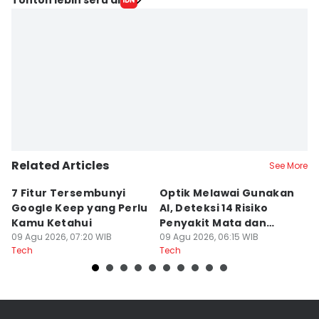
Related Articles
See More
7 Fitur Tersembunyi
Optik Melawai Gunakan
M
Google Keep yang Perlu
AI, Deteksi 14 Risiko
d
Kamu Ketahui
Penyakit Mata dan
M
09 Agu 2026, 07:20 WIB
Kronis
09 Agu 2026, 06:15 WIB
C
08
Tech
Tech
Te