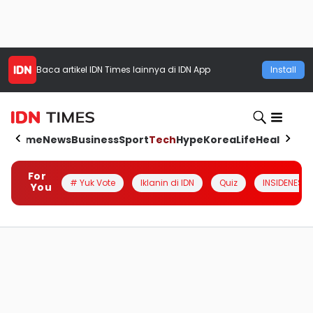
Baca artikel
IDN Times
lainnya di IDN App
Install
Home
News
Business
Sport
Tech
Hype
Korea
Life
Health
Aut
For
# Yuk Vote
Iklanin di IDN
Quiz
INSIDENESIA
You