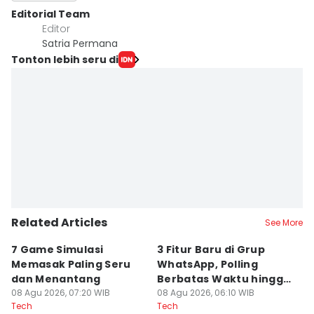
Editorial Team
Editor
Satria Permana
Tonton lebih seru di
Related Articles
See More
7 Game Simulasi
3 Fitur Baru di Grup
5
Memasak Paling Seru
WhatsApp, Polling
G
dan Menantang
Berbatas Waktu hingga
C
08 Agu 2026, 07:20 WIB
@semua
08 Agu 2026, 06:10 WIB
07
Tech
Tech
Te