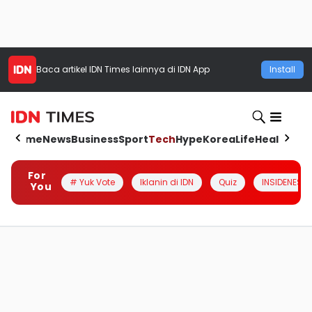
Baca artikel
IDN Times
lainnya di IDN App
Install
Home
News
Business
Sport
Tech
Hype
Korea
Life
Health
Aut
For
# Yuk Vote
Iklanin di IDN
Quiz
INSIDENESIA
You