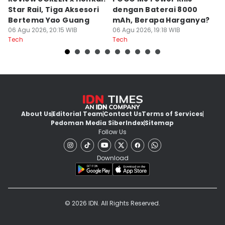
Star Rail, Tiga Aksesori
dengan Baterai 8000
C
Bertema Yao Guang
mAh, Berapa Harganya?
I
06 Agu 2026, 20:15 WIB
06 Agu 2026, 19:18 WIB
06
Tech
Tech
Te
About Us
Editorial Team
Contact Us
Terms of Services
Pedoman Media Siber
Index
Sitemap
Follow Us
Download
© 2026 IDN. All Rights Reserved.