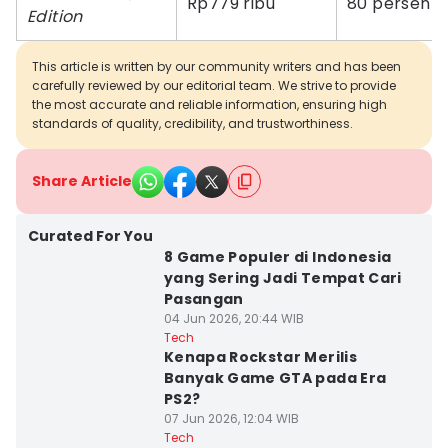
Rp779 ribu
80 persen
Edition
This article is written by our community writers and has been
carefully reviewed by our editorial team. We strive to provide
the most accurate and reliable information, ensuring high
standards of quality, credibility, and trustworthiness.
Share Article
Curated For You
8 Game Populer di Indonesia
yang Sering Jadi Tempat Cari
Pasangan
04 Jun 2026, 20:44 WIB
Tech
Kenapa Rockstar Merilis
Banyak Game GTA pada Era
PS2?
07 Jun 2026, 12:04 WIB
Tech