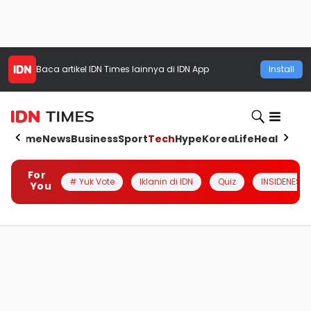
Baca artikel
IDN Times
lainnya di IDN App
Install
Home
News
Business
Sport
Tech
Hype
Korea
Life
Health
Aut
For
# Yuk Vote
Iklanin di IDN
Quiz
INSIDENESIA
You