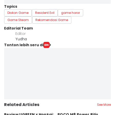
Topics
Diskon Game
Resident Evil
game horor
Game Steam
Rekomendasi Game
Editorial Team
Editor
Yudha ‎
Tonton lebih seru di
Related Articles
See More
Review UGREEN x Honkai:
POCO M8 Power Rilis
Q