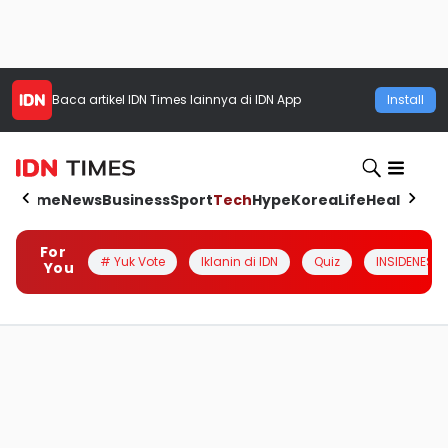
Baca artikel
IDN Times
lainnya di IDN App
Install
Home
News
Business
Sport
Tech
Hype
Korea
Life
Health
Aut
For
# Yuk Vote
Iklanin di IDN
Quiz
INSIDENESIA
You