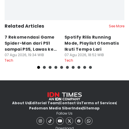
Related Articles
See More
7 Rekomendasi Game
Spotify Rilis Running
W
Spider-Man dari PS1
Mode, Playlist Otomatis
T
sampai PS5, Lawas ke
Ikuti Tempo Lari
C
Modern
07 Agu 2026, 19:34 WIB
07 Agu 2026, 18:52 WIB
07
Tech
Tech
Te
About Us
Editorial Team
Contact Us
Terms of Services
Pedoman Media Siber
Index
Sitemap
Follow Us
Download