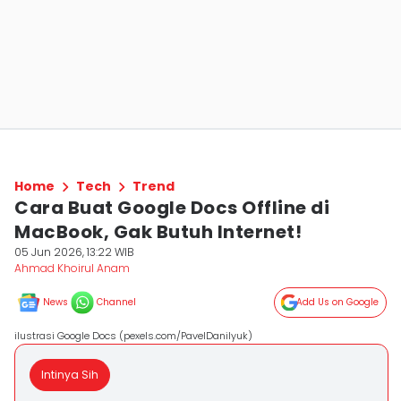
Home
Tech
Trend
Cara Buat Google Docs Offline di
MacBook, Gak Butuh Internet!
05 Jun 2026, 13:22 WIB
Ahmad Khoirul Anam
News
Channel
Add Us on Google
ilustrasi Google Docs (pexels.com/PavelDanilyuk)
Intinya Sih