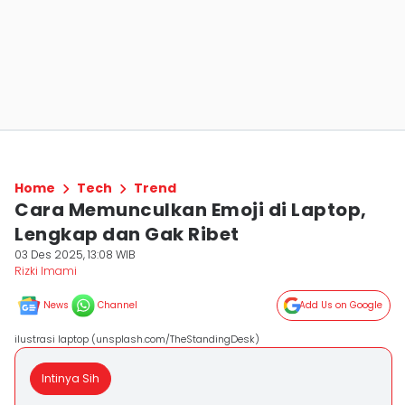
Home
Tech
Trend
Cara Memunculkan Emoji di Laptop,
Lengkap dan Gak Ribet
03 Des 2025, 13:08 WIB
Rizki Imami
News
Channel
Add Us on Google
ilustrasi laptop (unsplash.com/TheStandingDesk)
Intinya Sih