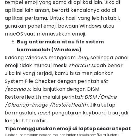
tempel emoji yang sama di aplikasi lain. Jika di
aplikasi lain aman, berarti kendalanya ada di
aplikasi pertama. Untuk hasil yang lebih stabil,
gunakan panel emoji bawaan Windows atau
macOS saat memasukkan emoji.
Bug antarmuka atau file sistem
bermasalah (Windows)
Kadang Windows mengalami
bug
, sehingga panel
emoji tidak muncul meski
shortcut
sudah benar.
Jika ini yang terjadi, kamu bisa menjalankan
System File Checker dengan perintah
sfc
/scannow,
lalu lanjutkan dengan DISM
RestoreHealth melalui perinta
h DISM /Online
/Cleanup-Image /RestoreHealth.
Jika tetap
bermasalah,
reset
pengaturan keyboard bisa jadi
langkah terakhir.
Tips menggunakan emoji di laptop secara tepat
ilustrasi perempuan sedang melihat laptop (pexels.com/Keira Burton)