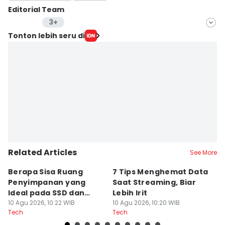
Editorial Team
3+
Editor
Tonton lebih seru di
Muhammad Yusuf
Editor
Hidayat Taufik
Editor
Ana Widiawati
Related Articles
See More
Berapa Sisa Ruang
7 Tips Menghemat Data
S
Penyimpanan yang
Saat Streaming, Biar
G
Ideal pada SSD dan
Lebih Irit
D
HDD?
10 Agu 2026, 10:22 WIB
10 Agu 2026, 10:20 WIB
10
Tech
Tech
Te