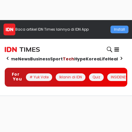
Baca artikel
IDN Times
lainnya di IDN App
Install
Home
News
Business
Sport
Tech
Hype
Korea
Life
Health
Aut
For
# Yuk Vote
Iklanin di IDN
Quiz
INSIDENESIA
You