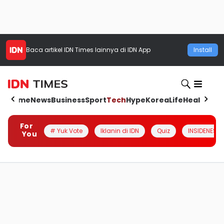
Baca artikel
IDN Times
lainnya di IDN App
Install
Home
News
Business
Sport
Tech
Hype
Korea
Life
Health
Aut
For
# Yuk Vote
Iklanin di IDN
Quiz
INSIDENESIA
You