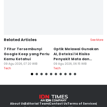
Laili Zain Damaika
Editor
Fahreza Murnanda
Related Articles
See More
7 Fitur Tersembunyi
Optik Melawai Gunakan
M
Google Keep yang Perlu
AI, Deteksi 14 Risiko
d
Kamu Ketahui
Penyakit Mata dan
M
09 Agu 2026, 07:20 WIB
Kronis
09 Agu 2026, 06:15 WIB
C
08
Tech
Tech
Te
About Us
Editorial Team
Contact Us
Terms of Services