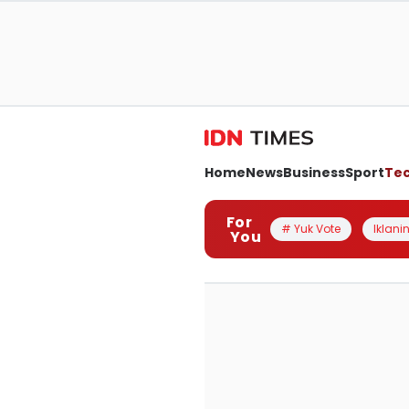
Home
News
Business
Sport
Te
For
# Yuk Vote
Iklanin
You