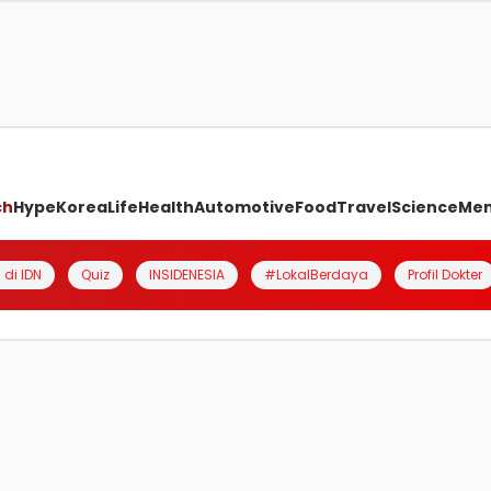
ch
Hype
Korea
Life
Health
Automotive
Food
Travel
Science
Me
 di IDN
Quiz
INSIDENESIA
#LokalBerdaya
Profil Dokter