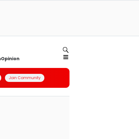
n
Opinion
Join Community