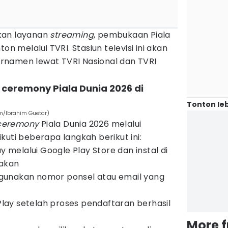
kan layanan
streaming
, pembukaan Piala
on melalui TVRI. Stasiun televisi ini akan
rnamen lewat TVRI Nasional dan TVRI
 ceremony Piala Dunia 2026 di
Tonton leb
om/Ibrahim Guetar)
ceremony
Piala Dunia 2026 melalui
kuti beberapa langkah berikut ini:
ay melalui Google Play Store dan instal di
nakan
gunakan nomor ponsel atau email yang
 Play setelah proses pendaftaran berhasil
More 