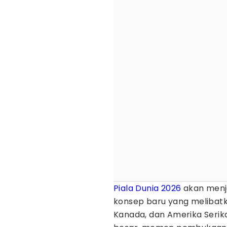
Piala Dunia 2026
akan menja
konsep baru yang melibatka
Kanada, dan Amerika Serika