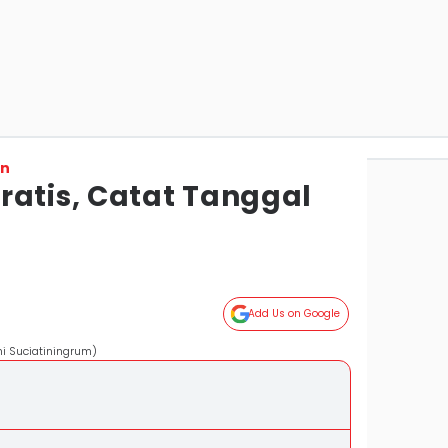
on
ratis, Catat Tanggal
Add Us on Google
ni Suciatiningrum)