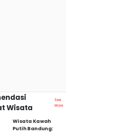
endasi
See
t Wisata
More
Wisata Kawah
Putih Bandung: