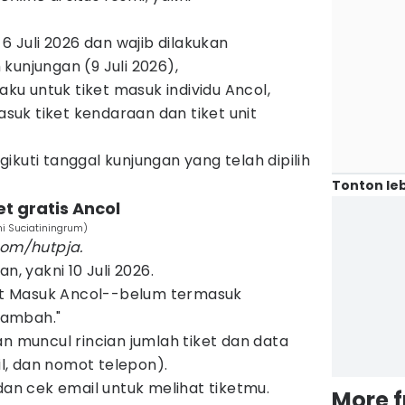
 6 Juli 2026 dan wajib dilakukan
kunjungan (9 Juli 2026),
laku untuk tiket masuk individu Ancol,
masuk tiket kendaraan dan tiket unit
ikuti tanggal kunjungan yang telah dipilih
Tonton leb
t gratis Ancol
ni Suciatiningrum)
com/hutpja.
n, yakni 10 Juli 2026.
ket Masuk Ancol--belum termasuk
"Tambah."
 akan muncul rincian jumlah tiket dan data
, dan nomot telepon).
dan cek email untuk melihat tiketmu.
More 