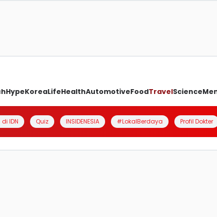
ch
Hype
Korea
Life
Health
Automotive
Food
Travel
Science
Me
 di IDN
Quiz
INSIDENESIA
#LokalBerdaya
Profil Dokter