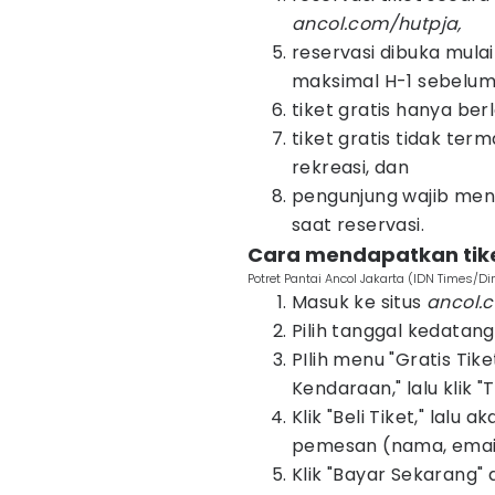
ancol.com/hutpja,
reservasi dibuka mulai
maksimal H-1 sebelum 
tiket gratis hanya ber
tiket gratis tidak ter
rekreasi, dan
pengunjung wajib meng
saat reservasi.
Cara mendapatkan tike
Potret Pantai Ancol Jakarta (IDN Times/Di
Masuk ke situs
ancol.
Pilih tanggal kedatanga
PIlih menu "Gratis Ti
Kendaraan," lalu klik 
Klik "Beli Tiket," lalu
pemesan (nama, email
Klik "Bayar Sekarang" 