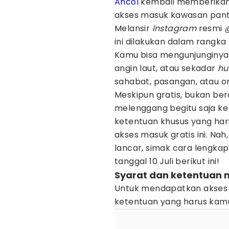
Ancol
kembali memberikan 
akses masuk kawasan panta
Melansir
Instagram
resmi
ini dilakukan dalam rangk
Kamu bisa mengunjunginya 
angin laut, atau sekadar
hu
sahabat, pasangan, atau o
Meskipun gratis, bukan ber
melenggang begitu saja ke
ketentuan khusus yang ha
akses masuk gratis ini. Nah
lancar, simak cara lengk
tanggal 10 Juli berikut ini!
Syarat dan ketentuan m
Untuk mendapatkan akses m
ketentuan yang harus kamu