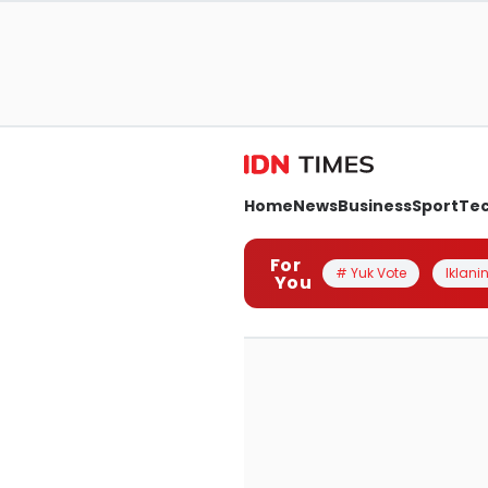
Home
News
Business
Sport
Te
For
# Yuk Vote
Iklanin
You