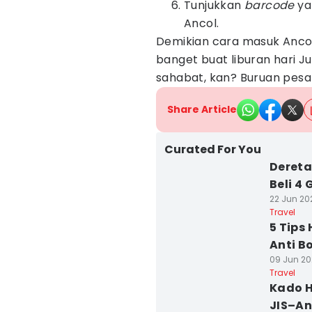
Tunjukkan
barcode
ya
Ancol.
Demikian cara masuk Ancol
banget buat liburan hari J
sahabat, kan? Buruan pesa
Share Article
Curated For You
Dereta
Beli 4 
22 Jun 202
Travel
5 Tips
Anti B
09 Jun 20
Travel
Kado H
JIS–An