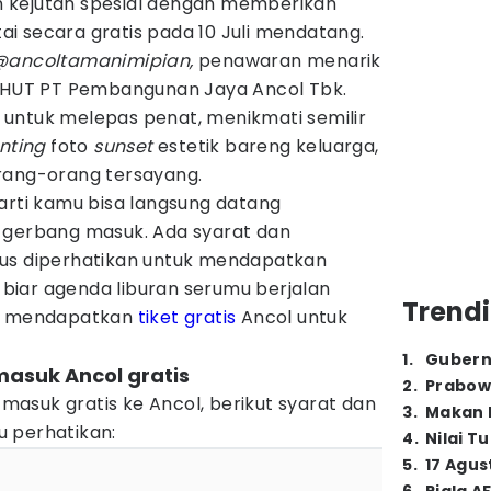
kejutan spesial dengan memberikan
i secara gratis pada 10 Juli mendatang.
@ancoltamanimipian,
penawaran menarik
a HUT PT Pembangunan Jaya Ancol Tbk.
untuk melepas penat, menikmati semilir
nting
foto
sunset
estetik bareng keluarga,
rang-orang tersayang.
arti kamu bisa langsung datang
 gerbang masuk. Ada syarat dan
rus diperhatikan untuk mendapatkan
, biar agenda liburan serumu berjalan
Trendi
ap mendapatkan
tiket gratis
Ancol untuk
1
.
Gubern
asuk Ancol gratis
2
.
Prabow
asuk gratis ke Ancol, berikut syarat dan
3
.
Makan B
 perhatikan:
4
.
Nilai T
5
.
17 Agus