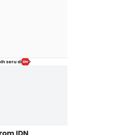
ih seru di
from IDN