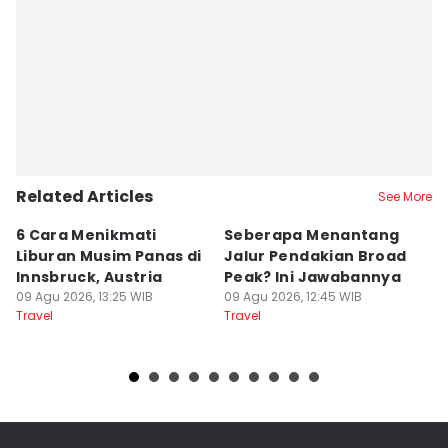
Related Articles
See More
6 Cara Menikmati
Seberapa Menantang
5
Liburan Musim Panas di
Jalur Pendakian Broad
T
Innsbruck, Austria
Peak? Ini Jawabannya
y
09 Agu 2026, 13:25 WIB
09 Agu 2026, 12:45 WIB
T
09
Travel
Travel
Tr