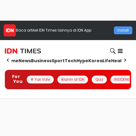
Baca artikel
IDN Times
lainnya di IDN App
Install
Home
News
Business
Sport
Tech
Hype
Korea
Life
Health
Aut
For
# Yuk Vote
Iklanin di IDN
Quiz
INSIDENESIA
You