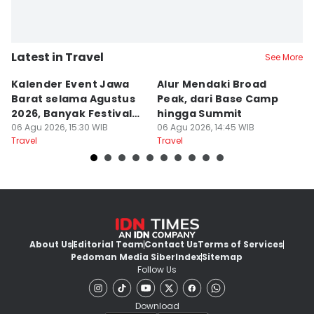
Latest in Travel
See More
Kalender Event Jawa
Alur Mendaki Broad
7
Barat selama Agustus
Peak, dari Base Camp
G
2026, Banyak Festival
hingga Summit
P
Menarik
06 Agu 2026, 15:30 WIB
06 Agu 2026, 14:45 WIB
06
Travel
Travel
Tr
About Us
Editorial Team
Contact Us
Terms of Services
Pedoman Media Siber
Index
Sitemap
Follow Us
Download