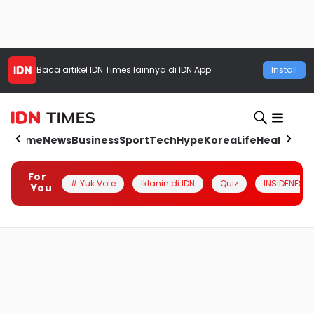
Baca artikel
IDN Times
lainnya di IDN App
Install
Home
News
Business
Sport
Tech
Hype
Korea
Life
Health
Aut
For
# Yuk Vote
Iklanin di IDN
Quiz
INSIDENESIA
You