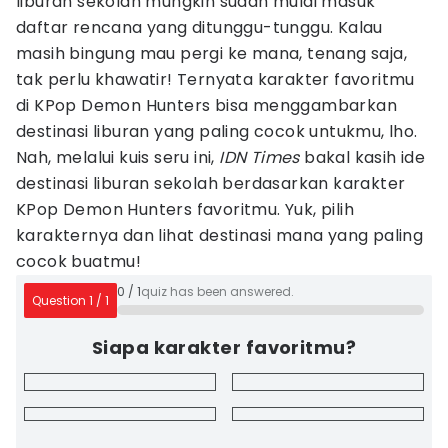
liburan sekolah mungkin sudah mulai masuk
daftar rencana yang ditunggu-tunggu. Kalau
masih bingung mau pergi ke mana, tenang saja,
tak perlu khawatir! Ternyata karakter favoritmu
di KPop Demon Hunters bisa menggambarkan
destinasi liburan yang paling cocok untukmu, lho.
Nah, melalui kuis seru ini,
IDN Times
bakal kasih ide
destinasi liburan sekolah berdasarkan karakter
KPop Demon Hunters favoritmu. Yuk, pilih
karakternya dan lihat destinasi mana yang paling
cocok buatmu!
0
/
1
quiz has been answered.
Question
1
/
1
Siapa karakter favoritmu?