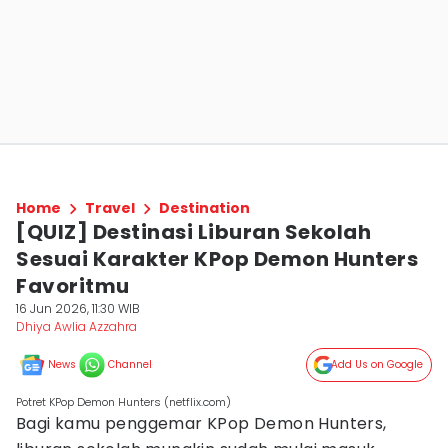
Home
Travel
Destination
[QUIZ] Destinasi Liburan Sekolah
Sesuai Karakter KPop Demon Hunters
Favoritmu
16 Jun 2026, 11:30 WIB
Dhiya Awlia Azzahra
News
Channel
Add Us on Google
Potret KPop Demon Hunters (netflix.com)
Bagi kamu penggemar KPop Demon Hunters,