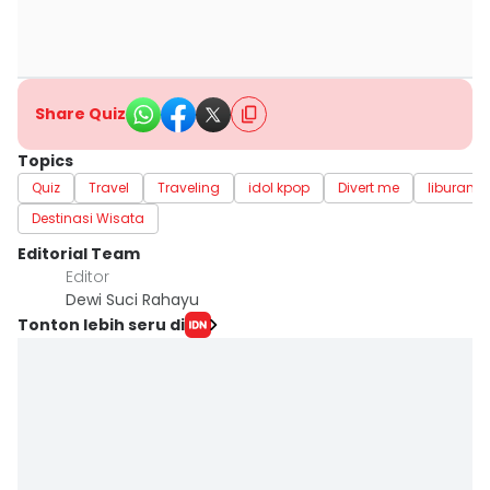
Share Quiz
Topics
Quiz
Travel
Traveling
idol kpop
Divert me
liburan s
Destinasi Wisata
Editorial Team
Editor
Dewi Suci Rahayu
Tonton lebih seru di