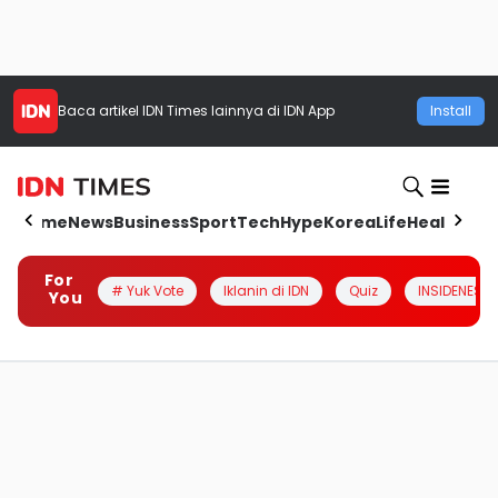
Baca artikel
IDN Times
lainnya di IDN App
Install
Home
News
Business
Sport
Tech
Hype
Korea
Life
Health
Aut
For
# Yuk Vote
Iklanin di IDN
Quiz
INSIDENESIA
You