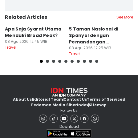
Related Articles
See More
Apa Saja Syarat Utama
5 Taman Nasional di
7
Mendaki Broad Peak?
Spanyol dengan
y
08 Agu 2026, 12:45 WIB
Pemandangan
Di
Travel
Spektakuler
08 Agu 2026, 12:25 WIB
08
Travel
Tr
About Us
Editorial Team
Contact Us
Terms of Services
Pedoman Media Siber
Index
Sitemap
Follow Us
Download