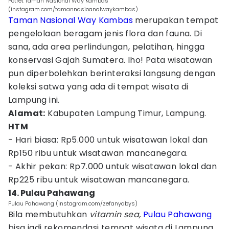
Potret Taman Nasional Way Kambas
(instagram.com/tamannasioanalwaykambas)
Taman Nasional Way Kambas
merupakan tempat
pengelolaan beragam jenis flora dan fauna. Di
sana, ada area perlindungan, pelatihan, hingga
konservasi Gajah Sumatera. lho! Pata wisatawan
pun diperbolehkan berinteraksi langsung dengan
koleksi satwa yang ada di tempat wisata di
Lampung ini.
Alamat:
Kabupaten Lampung Timur, Lampung.
HTM
- Hari biasa: Rp5.000 untuk wisatawan lokal dan
Rp150 ribu untuk wisatawan mancanegara.
- Akhir pekan: Rp7.000 untuk wisatawan lokal dan
Rp225 ribu untuk wisatawan mancanegara.
14. Pulau Pahawang
Pulau Pahawang (instagram.com/zefanyabys)
Bila membutuhkan
vitamin
sea,
Pulau Pahawang
bisa jadi rekomendasi tempat wisata di Lampung