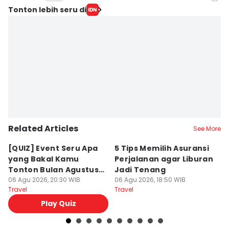
Editor
Tonton lebih seru di
Lea Lyliana
Editor
Putriana Cahya
Editor
Mayang Ulfah Narimanda
Editor
Wendy Novianto
Related Articles
Editor
See More
Dewi Suci Rahayu
[QUIZ] Event Seru Apa
5 Tips Memilih Asuransi
Sy
yang Bakal Kamu
Perjalanan agar Liburan
N
Editor
Tonton Bulan Agustus
Jadi Tenang
T
Septi Riyani Maulida
2026 Ini?
06 Agu 2026, 20:30 WIB
06 Agu 2026, 18:50 WIB
06
Editor
Travel
Travel
Tr
Putri Intan Nur Fauziah
Play Quiz
Editor