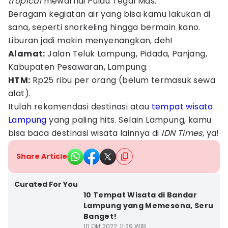
tropical
mewarnai Pulau Tegal Mas.
Beragam kegiatan air yang bisa kamu lakukan di
sana, seperti snorkeling hingga bermain kano.
Liburan jadi makin menyenangkan, deh!
Alamat:
Jalan Teluk Lampung, Pidada, Panjang,
Kabupaten Pesawaran, Lampung.
HTM:
Rp25 ribu per orang (belum termasuk sewa
alat).
Itulah rekomendasi destinasi atau
tempat wisata
Lampung
yang paling hits. Selain Lampung, kamu
bisa baca destinasi wisata lainnya di
IDN Times
, ya!
Share Article
Curated For You
10 Tempat Wisata di Bandar
Lampung yang Memesona, Seru
Banget!
10 Okt 2022, 11:29 WIB