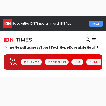
Baca artikel
IDN Times
lainnya di IDN App
Install
Home
News
Business
Sport
Tech
Hype
Korea
Life
Health
Aut
For
# Yuk Vote
Iklanin di IDN
Quiz
INSIDENESIA
You