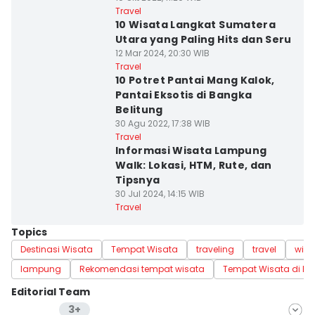
Travel
10 Wisata Langkat Sumatera
Utara yang Paling Hits dan Seru
12 Mar 2024, 20:30 WIB
Travel
10 Potret Pantai Mang Kalok,
Pantai Eksotis di Bangka
Belitung
30 Agu 2022, 17:38 WIB
Travel
Informasi Wisata Lampung
Walk: Lokasi, HTM, Rute, dan
Tipsnya
30 Jul 2024, 14:15 WIB
Travel
Topics
Destinasi Wisata
Tempat Wisata
traveling
travel
wis
lampung
Rekomendasi tempat wisata
Tempat Wisata di L
Editorial Team
3+