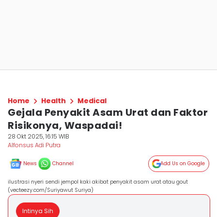
Home
Health
Medical
Gejala Penyakit Asam Urat dan Faktor
Risikonya, Waspadai!
28 Okt 2025, 16:15 WIB
Alfonsus Adi Putra
News
Channel
Add Us on Google
ilustrasi nyeri sendi jempol kaki akibat penyakit asam urat atau gout
(vecteezy.com/Suriyawut Suriya)
Intinya Sih