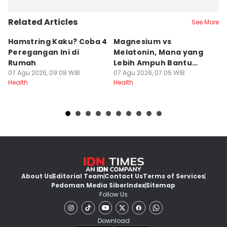
Delvia Y Oktaviani
Related Articles
Editor
See More
Bayu Aditya Suryanto
Hamstring Kaku? Coba 4
Magnesium vs
7 
Peregangan Ini di
Melatonin, Mana yang
B
Rumah
Lebih Ampuh Bantu
Re
07 Agu 2026, 09:08 WIB
Tidur?
07 Agu 2026, 07:05 WIB
07
Health
Health
He
About Us
Editorial Team
Contact Us
Terms of Services
Pedoman Media Siber
Index
Sitemap
Follow Us
Download