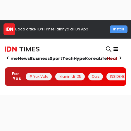
Baca artikel
IDN Times
lainnya di IDN App
Install
Home
News
Business
Sport
Tech
Hype
Korea
Life
Health
Aut
For
# Yuk Vote
Iklanin di IDN
Quiz
INSIDENESIA
You