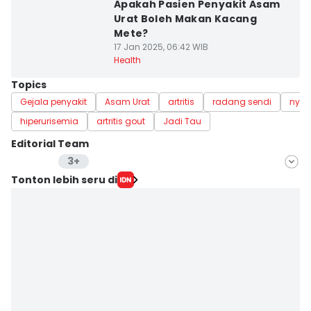
Apakah Pasien Penyakit Asam
Urat Boleh Makan Kacang
Mete?
17 Jan 2025, 06:42 WIB
Health
Topics
Gejala penyakit
Asam Urat
artritis
radang sendi
nyeri
hiperurisemia
artritis gout
Jadi Tau
Editorial Team
3+
Editor
Tonton lebih seru di
Nuruliar F
Editor
Alfonsus Adi Putra
Editor
Nadia Nur Anggraini
Editor