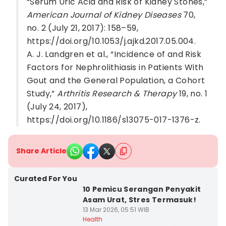
“Serum Uric Acid and Risk of Kidney Stones,”
American Journal of Kidney Diseases
70,
no. 2 (July 21, 2017): 158–59,
https://doi.org/10.1053/j.ajkd.2017.05.004.
A. J. Landgren et al., “Incidence of and Risk
Factors for Nephrolithiasis in Patients With
Gout and the General Population, a Cohort
Study,”
Arthritis Research & Therapy
19, no. 1
(July 24, 2017),
https://doi.org/10.1186/s13075-017-1376-z.
Share Article
Curated For You
10 Pemicu Serangan Penyakit
Asam Urat, Stres Termasuk!
13 Mar 2026, 05:51 WIB
Health