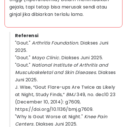
gejala, tapi tetap bisa merusak sendi atau 
ginjal jika dibiarkan terlalu lama.
Referensi
"Gout."
Arthritis Foundation.
Diakses Juni
2025.
"Gout."
Mayo Clinic.
Diakses Juni 2025.
"Gout."
National Institute of Arthritis and
Musculoskeletal and Skin Diseases.
Diakses
Juni 2025.
J. Wise, “Gout Flare-ups Are Twice as Likely
at Night, Study Finds,”
BMJ
349, no. dec10 23
(December 10, 2014): g7609,
https://doi.org/10.1136/bmj.g7609.
"Why Is Gout Worse at Night."
Knee Pain
Centers.
Diakses Juni 2025.