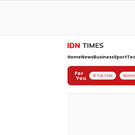
Home
News
Business
Sport
Te
For
# Yuk Vote
Iklanin
You