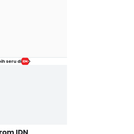
ih seru di
from IDN