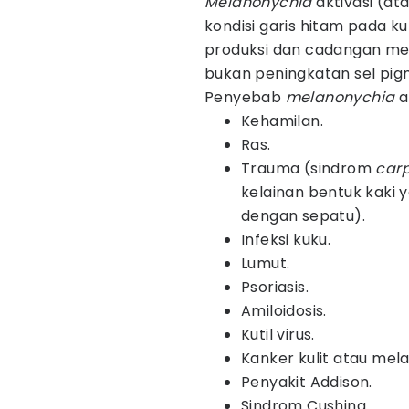
Melanonychia
aktivasi (at
kondisi garis hitam pada 
produksi dan cadangan mela
bukan peningkatan sel pig
Penyebab
melanonychia
a
Kehamilan.
Ras.
Trauma (sindrom
carp
kelainan bentuk kaki
dengan sepatu).
Infeksi kuku.
Lumut.
Psoriasis.
Amiloidosis.
Kutil virus.
Kanker kulit atau mel
Penyakit Addison.
Sindrom Cushing.