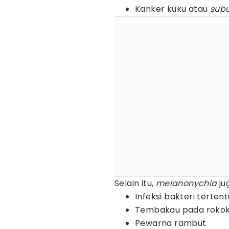
Kanker kuku atau
sub
Selain itu,
melanonychia
ju
Infeksi bakteri tertent
Tembakau pada roko
Pewarna rambut