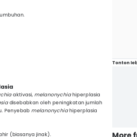
tumbuhan.
Tonton leb
lasia
chia
aktivasi,
melanonychia
hiperplasia
asia
disebabkan oleh peningkatan jumlah
ku. Penyebab
melanonychia
hiperplasia
More 
ahir (biasanya jinak).