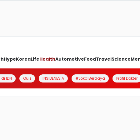
ch
Hype
Korea
Life
Health
Automotive
Food
Travel
Science
Me
 di IDN
Quiz
INSIDENESIA
#LokalBerdaya
Profil Dokter