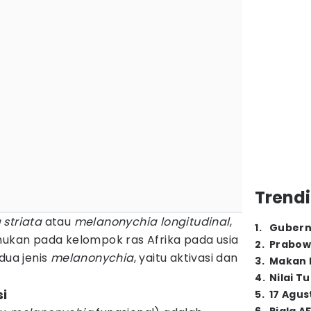
Trendi
striata
atau
melanonychia longitudinal
,
1
.
Gubern
mukan pada kelompok ras Afrika pada usia
2
.
Prabow
dua jenis
melanonychia
, yaitu aktivasi dan
3
.
Makan B
4
.
Nilai T
si
5
.
17 Agus