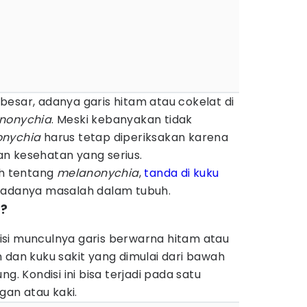
esar, adanya garis hitam atau cokelat di
nonychia
. Meski kebanyakan tidak
nychia
harus tetap diperiksakan karena
n kesehatan yang serius.
ah tentang
melanonychia
,
tanda di kuku
n adanya masalah dalam tubuh.
a?
isi munculnya garis berwarna hitam atau
 dan kuku sakit yang dimulai dari bawah
g. Kondisi ini bisa terjadi pada satu
ngan atau kaki.