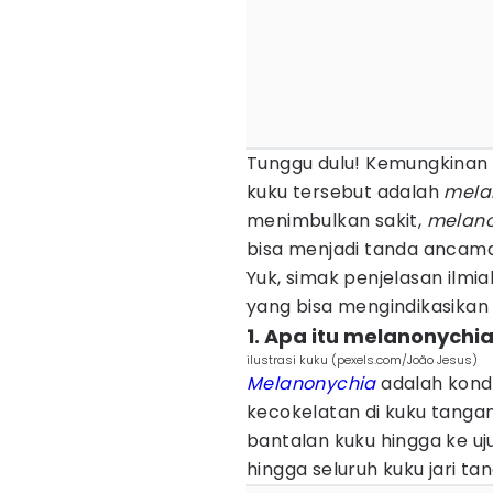
Tunggu dulu! Kemungkinan b
kuku tersebut adalah
mela
menimbulkan sakit,
melano
bisa menjadi tanda ancama
Yuk, simak penjelasan ilmi
yang bisa mengindikasika
1. Apa itu melanonychi
ilustrasi kuku (pexels.com/João Jesus)
Melanonychia
adalah kond
kecokelatan di kuku tangan
bantalan kuku hingga ke ujun
hingga seluruh kuku jari ta