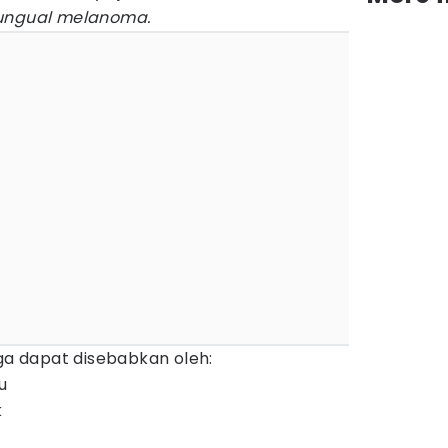
ungual melanoma.
ga dapat disebabkan oleh:
u
k