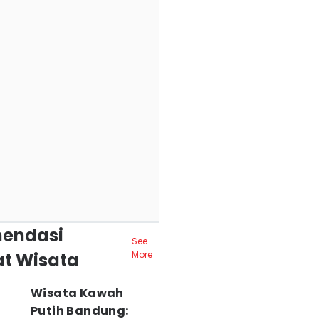
endasi
See
t Wisata
More
Wisata Kawah
Putih Bandung: