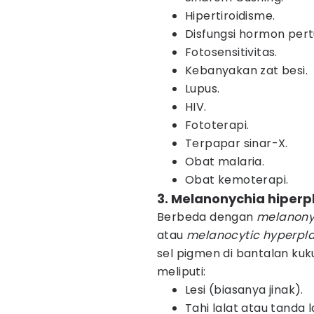
Hipertiroidisme.
Disfungsi hormon per
Fotosensitivitas.
Kebanyakan zat besi.
Lupus.
HIV.
Fototerapi.
Terpapar sinar-X.
Obat malaria.
Obat kemoterapi.
3. Melanonychia hiperp
Berbeda dengan
melanony
atau
melanocytic
hyperpl
sel pigmen di bantalan ku
meliputi:
Lesi (biasanya jinak).
Tahi lalat atau tanda l