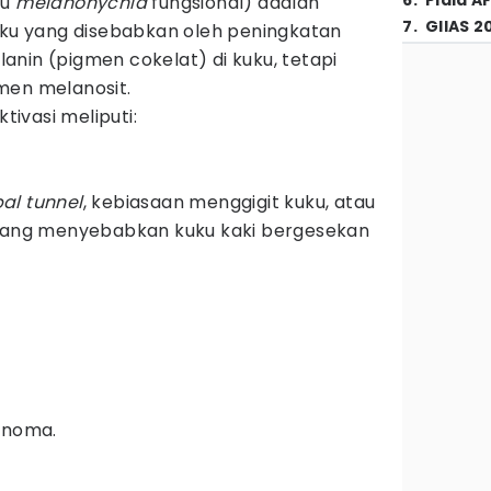
6
.
Piala A
au
melanonychia
fungsional) adalah
7
.
GIIAS 2
kuku yang disebabkan oleh peningkatan
nin (pigmen cokelat) di kuku, tetapi
men melanosit.
ktivasi meliputi:
al tunnel
, kebiasaan menggigit kuku, atau
 yang menyebabkan kuku kaki bergesekan
anoma.