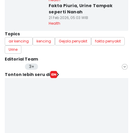
Fakta Piuria, Urine Tampak
seperti Nanah
21 Feb 2026, 05:03 WIB
Health
Topics
air kencing
kencing
Gejala penyakit
fakta penyakit
Urine
Editorial Team
3+
Editor
Tonton lebih seru di
Nuruliar F
Editor
Alfonsus Adi Putra
Editor
Bayu Aditya Suryanto