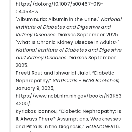
https://doi.org/10.1007/s00467-019-
04454-w.
"Albuminuria: Albumin in the Urine."
National
Institute of Diabetes and Digestive and
Kidney Diseases.
Diakses September 2025.
"What Is Chronic Kidney Disease in Adults?"
National Institute of Diabetes and Digestive
and Kidney Diseases.
Diakses September
2025.
Preeti Rout and Ishwarlal Jialal, “Diabetic
Nephropathy,”
StatPearls - NCBI Bookshelf
,
January 9, 2025,
https://www.ncbi.nlm.nih.gov/books/NBK53
4200/.
Kyriakos Ioannou, “Diabetic Nephropathy: Is
It Always There? Assumptions, Weaknesses
and Pitfalls in the Diagnosis,”
HORMONES
16,