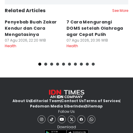
Related Articles
See More
Penyebab Buah Zakar
7 Cara Mengurangi
S
Kendur dan Cara
DOMS setelah Olahraga
Mi
Mengatasinya
agar Cepat Pulih
p
07 Agu 2026, 22:20 WIB
07 Agu 2026, 20:36 WIB
07
Health
Health
He
About Us
Editorial Team
Contact Us
Terms of Services
Pedoman Media Siber
Index
Sitemap
Follow Us
Download