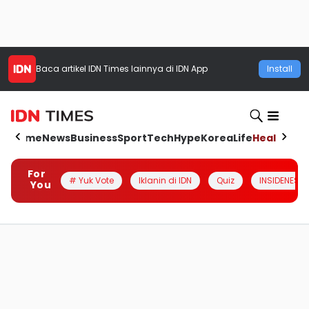
Baca artikel
IDN Times
lainnya di IDN App
Install
Home
News
Business
Sport
Tech
Hype
Korea
Life
Health
Aut
For
# Yuk Vote
Iklanin di IDN
Quiz
INSIDENESIA
You