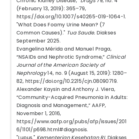
Chronic Kidney Disease,”
Drugs
79, no. 4
(February 13, 2019): 365–79,
https://doi.org/10.1007/s40265-019-1064-1.
"What Does Foamy Urine Mean? (7
Common Causes)."
Tua Saude.
Diakses
September 2025.
Evangelina Mérida and Manuel Praga,
“NSAIDs and Nephrotic Syndrome,”
Clinical
Journal of the American Society of
Nephrology
14, no. 9 (August 15, 2019): 1280–
82, https://doi.org/10.2215/cjn.08090719.
Alexander Kaysin and Anthony J. Viera,
“Community-Acquired Pneumonia in Adults:
Diagnosis and Management,” AAFP,
November 1, 2016,
https://www.aafp.org/pubs/afp/issues/201
6/1101/p698.html#diagnosis.
"Lupus."
Kementerian Kesehatan RI.
Diakses