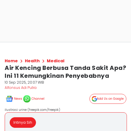
Home
Health
Medical
Air Kencing Berbusa Tanda Sakit Apa?
Ini 11 Kemungkinan Penyebabnya
10 Sep 2025, 20:07 WIB
Alfonsus Adi Putra
News
Channel
Add Us on Google
ilustrasi urine (freepik.com/freepik)
Intinya Sih