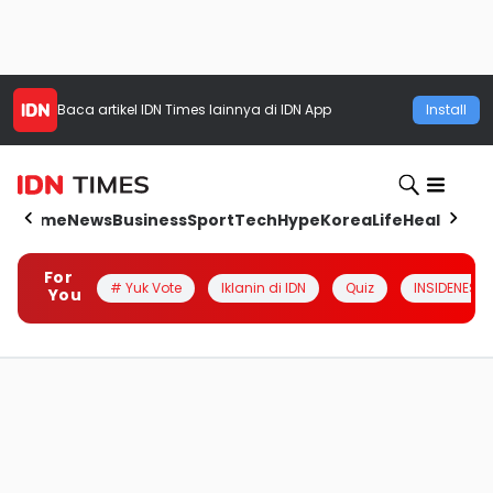
Baca artikel
IDN Times
lainnya di IDN App
Install
Home
News
Business
Sport
Tech
Hype
Korea
Life
Health
Aut
For
# Yuk Vote
Iklanin di IDN
Quiz
INSIDENESIA
You