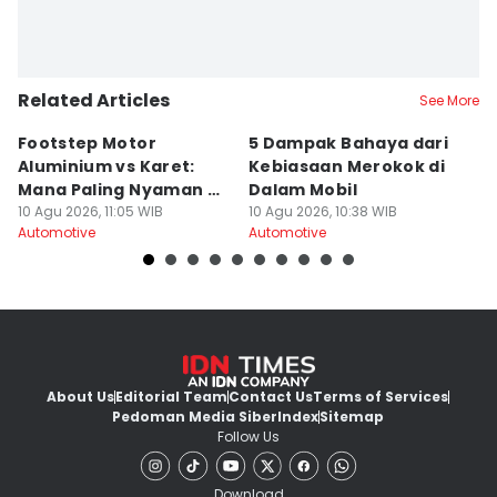
Related Articles
See More
Footstep Motor
5 Dampak Bahaya dari
A
Aluminium vs Karet:
Kebiasaan Merokok di
H
Mana Paling Nyaman di
Dalam Mobil
I
Kaki?
10 Agu 2026, 11:05 WIB
10 Agu 2026, 10:38 WIB
d
10
Automotive
Automotive
Au
About Us
Editorial Team
Contact Us
Terms of Services
Pedoman Media Siber
Index
Sitemap
Follow Us
Download