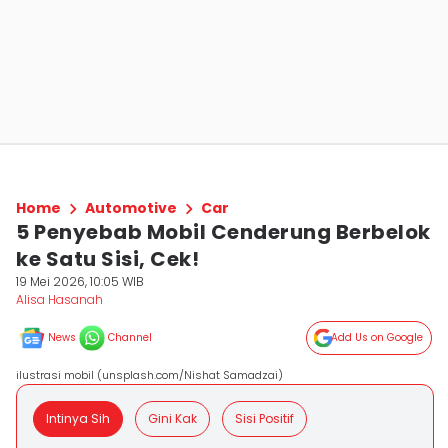
Home
Automotive
Car
5 Penyebab Mobil Cenderung Berbelok
ke Satu Sisi, Cek!
19 Mei 2026, 10:05 WIB
Alisa Hasanah
News
Channel
Add Us on Google
ilustrasi mobil (unsplash.com/Nishat Samadzai)
Intinya Sih
Gini Kak
Sisi Positif