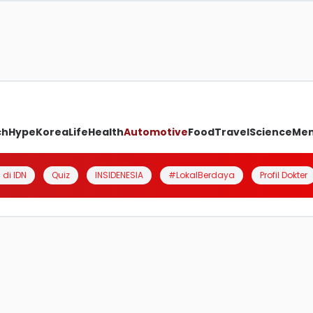
ch
Hype
Korea
Life
Health
Automotive
Food
Travel
Science
Me
 di IDN
Quiz
INSIDENESIA
#LokalBerdaya
Profil Dokter