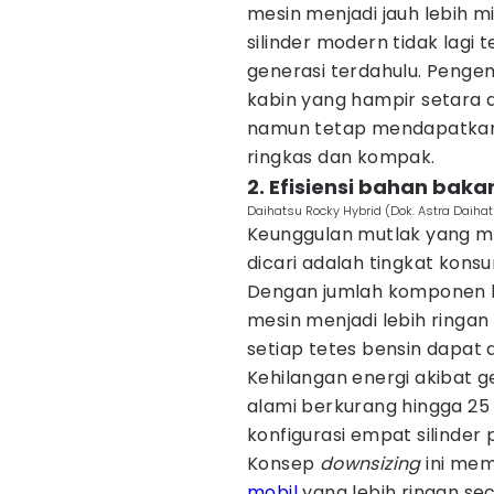
mesin menjadi jauh lebih mi
silinder modern tidak lagi t
generasi terdahulu. Penge
kabin yang hampir setara 
namun tetap mendapatkan 
ringkas dan kompak.
2. Efisiensi bahan baka
Daihatsu Rocky Hybrid (Dok. Astra Daiha
Keunggulan mutlak yang mem
dicari adalah tingkat kon
Dengan jumlah komponen be
mesin menjadi lebih ringan 
setiap tetes bensin dapat 
Kehilangan energi akibat g
alami berkurang hingga 25
konfigurasi empat silinder
Konsep
downsizing
ini mem
mobil
yang lebih ringan se