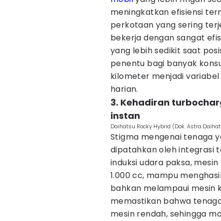
meningkatkan efisiensi term
perkotaan yang sering terj
bekerja dengan sangat efi
yang lebih sedikit saat posi
penentu bagi banyak konsum
kilometer menjadi variabe
harian.
3. Kehadiran turbocha
instan
Daihatsu Rocky Hybrid (Dok. Astra Daiha
Stigma mengenai tenaga yan
dipatahkan oleh integrasi 
induksi udara paksa, mesin t
1.000 cc, mampu menghasil
bahkan melampaui mesin ko
memastikan bahwa tenaga 
mesin rendah, sehingga mob