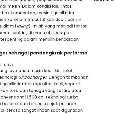
al mesin. Dalam kondisi lalu lintas
ebak kemacetan, mesin tiga silinder
sien karena membutuhkan debit bensin
si diam (
idling
). Inilah yang menjadi faktor
en saat ini, di mana efisiensi per
l terpenting dalam memilih kendaraan
rger sebagai pendongkrak performa
tsu Motor)
g loyo pada mesin kecil kini telah
teknologi
turbocharger
. Dengan tambahan
iga silinder berkapasitas kecil, seperti
kan torsi dan tenaga yang setara atau
nvensional 1.500 cc. Teknologi turbo
besar sudah tersedia sejak putaran
il terasa sangat lincah saat digunakan