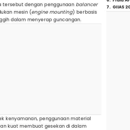
6
.
Piala A
la tersebut dengan penggunaan
balancer
7
.
GIIAS 2
dukan mesin (
engine mounting
) berbasis
canggih dalam menyerap guncangan.
pek kenyamanan, penggunaan material
n dan kuat membuat gesekan di dalam