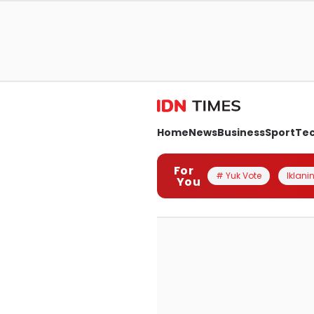
Home
News
Business
Sport
Te
For
# Yuk Vote
Iklanin
You