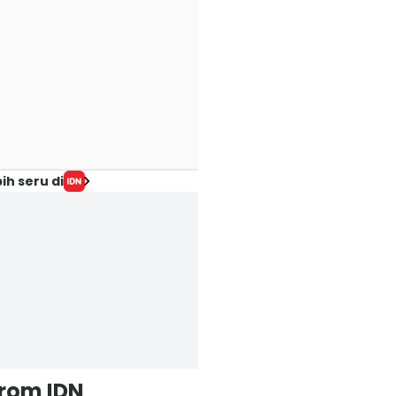
ih seru di
from IDN