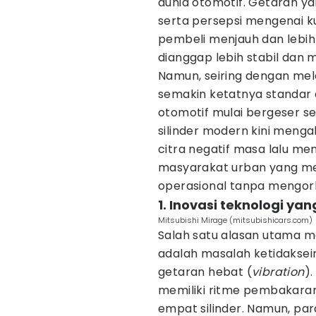
dunia otomotif. Getaran ya
serta persepsi mengenai 
pembeli menjauh dan lebih
dianggap lebih stabil dan 
Namun, seiring dengan me
semakin ketatnya standar e
otomotif mulai bergeser se
silinder modern kini meng
citra negatif masa lalu men
masyarakat urban yang 
operasional tanpa mengor
1. Inovasi teknologi y
Mitsubishi Mirage (mitsubishicars.com)
Salah satu alasan utama m
adalah masalah ketidaks
getaran hebat (
vibration
).
memiliki ritme pembakaran
empat silinder. Namun, para