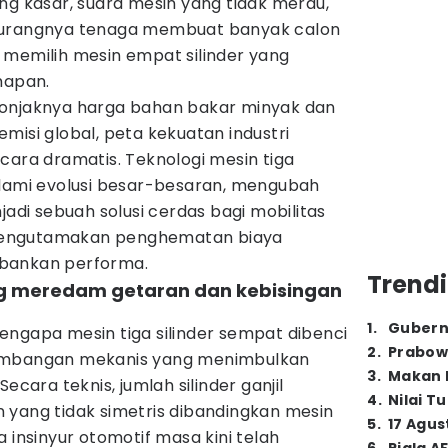
ng kasar, suara mesin yang tidak merdu,
kurangnya tenaga membuat banyak calon
 memilih mesin empat silinder yang
mapan.
lonjaknya harga bahan bakar minyak dan
misi global, peta kekuatan industri
cara dramatis. Teknologi mesin tiga
alami evolusi besar-besaran, mengubah
jadi sebuah solusi cerdas bagi mobilitas
mengutamakan penghematan biaya
bankan performa.
Trendi
ang meredam getaran dan kebisingan
1
.
Gubern
engapa mesin tiga silinder sempat dibenci
2
.
Prabow
eimbangan mekanis yang menimbulkan
3
.
Makan B
 Secara teknis, jumlah silinder ganjil
4
.
Nilai T
 yang tidak simetris dibandingkan mesin
5
.
17 Agus
 insinyur otomotif masa kini telah