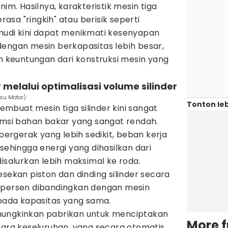
nim. Hasilnya, karakteristik mesin tiga
erasa "ringkih" atau berisik seperti
mudi kini dapat menikmati kesenyapan
dengan mesin berkapasitas lebih besar,
keuntungan dari konstruksi mesin yang
r melalui optimalisasi volume silinder
tsu Motor)
Tonton leb
buat mesin tiga silinder kini sangat
sumsi bahan bakar yang sangat rendah.
rgerak yang lebih sedikit, beban kerja
sehingga energi yang dihasilkan dari
disalurkan lebih maksimal ke roda.
esekan piston dan dinding silinder secara
 persen dibandingkan dengan mesin
 pada kapasitas yang sama.
ungkinkan pabrikan untuk menciptakan
More 
cara keseluruhan, yang secara otomatis