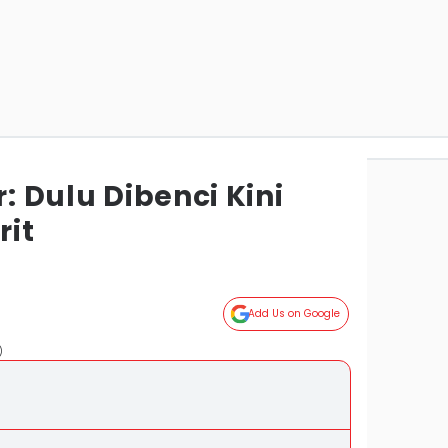
r: Dulu Dibenci Kini
rit
Add Us on Google
)