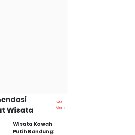
endasi
See
t Wisata
More
Wisata Kawah
Putih Bandung: