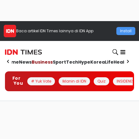
Baca artikel
IDN Times
lainnya di IDN App
Install
Home
News
Business
Sport
Tech
Hype
Korea
Life
Health
Aut
For
# Yuk Vote
Iklanin di IDN
Quiz
INSIDENESIA
You