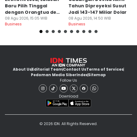
Baru Pilih Tinggal
Tahun Diproyeksi Susut
J
dengan Orangtua demi
Jadi 143-147 Miliar Dolar
P
Berhemat
08 Agu 2026, 15:05 WIB
08 Agu 2026, 14:50 WIB
08
Business
Business
Bu
About Us
Editorial Team
Contact Us
Terms of Services
Pedoman Media Siber
Index
Sitemap
Follow Us
Download
© 2026 IDN. All Rights Reserved.