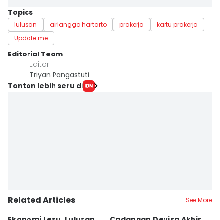
Topics
lulusan
airlangga hartarto
prakerja
kartu prakerja
Update me
Editorial Team
Editor
Triyan Pangastuti
Tonton lebih seru di
Related Articles
See More
Ekonomi Lesu, Lulusan
Cadangan Devisa Akhir
5