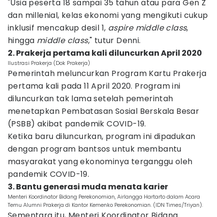
"Usia peserta 18 sampai 35 tahun atau para Gen Z
dan millenial, kelas ekonomi yang mengikuti cukup
inklusif mencakup desil 1,
aspire middle class
,
hingga
middle class
," tutur Denni.
2. Prakerja pertama kali diluncurkan April 2020
Ilustrasi Prakerja (Dok Prakerja)
Pemerintah meluncurkan Program Kartu Prakerja
pertama kali pada 11 April 2020. Program ini
diluncurkan tak lama setelah pemerintah
menetapkan Pembatasan Sosial Berskala Besar
(PSBB) akibat pandemik COVID-19.
Ketika baru diluncurkan, program ini dipadukan
dengan program bantsos untuk membantu
masyarakat yang ekonominya terganggu oleh
pandemik COVID-19.
3. Bantu generasi muda menata karier
Menteri Koordinator Bidang Perekonomian, Airlangga Hartarto dalam Acara
Temu Alumni Prakerja di Kantor Kemenko Perekonomian. (IDN Times/Triyan).
Sementara itu, Menteri Koordinator Bidang