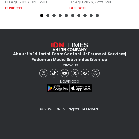
08 Agu 2026, 01:10 WIB
07 Agu 2026, 22:25 WIB
S
07
Business
Business
Bu
About Us
Editorial Team
Contact Us
Terms of Services
Pedoman Media Siber
Index
Sitemap
Follow Us
Download
© 2026 IDN. All Rights Reserved.