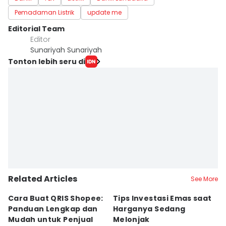
Pemadaman Listrik
update me
Editorial Team
Editor
Sunariyah Sunariyah
Tonton lebih seru di
Related Articles
See More
Cara Buat QRIS Shopee:
Tips Investasi Emas saat
C
Panduan Lengkap dan
Harganya Sedang
T
Mudah untuk Penjual
Melonjak
U