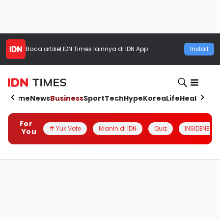
Baca artikel
IDN Times
lainnya di IDN App
Install
Home
News
Business
Sport
Tech
Hype
Korea
Life
Health
Aut
For
# Yuk Vote
Iklanin di IDN
Quiz
INSIDENESIA
You