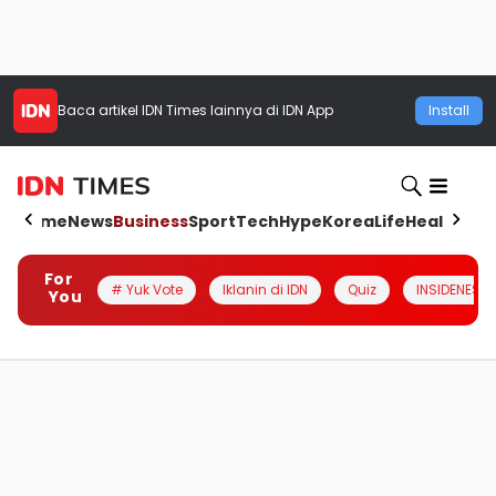
Baca artikel
IDN Times
lainnya di IDN App
Install
Home
News
Business
Sport
Tech
Hype
Korea
Life
Health
Aut
For
# Yuk Vote
Iklanin di IDN
Quiz
INSIDENESIA
You