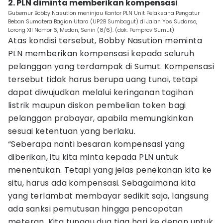
2. PLN diminta memberikan kompensasi
Gubernur Bobby Nasution meninjau Kantor PLN Unit Pelaksana Pengatur
Beban Sumatera Bagian Utara (UP2B Sumbagut) di Jalan Yos Sudarso,
Lorong XII Nomor 6, Medan, Senin (8/6). (dok. Pemprov Sumut)
Atas kondisi tersebut, Bobby Nasution meminta
PLN memberikan kompensasi kepada seluruh
pelanggan yang terdampak di Sumut. Kompensasi
tersebut tidak harus berupa uang tunai, tetapi
dapat diwujudkan melalui keringanan tagihan
listrik maupun diskon pembelian token bagi
pelanggan prabayar, apabila memungkinkan
sesuai ketentuan yang berlaku.
“Seberapa nanti besaran kompensasi yang
diberikan, itu kita minta kepada PLN untuk
menentukan. Tetapi yang jelas penekanan kita ke
situ, harus ada kompensasi. Sebagaimana kita
yang terlambat membayar sedikit saja, langsung
ada sanksi pemutusan hingga pencopotan
meteran. Kita tunggu dua tiga hari ke depan untuk