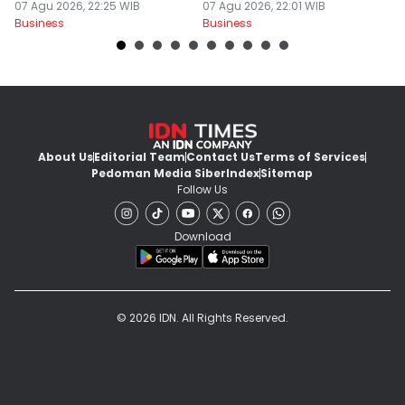
07 Agu 2026, 22:25 WIB
Solusi Mudah!
07 Agu 2026, 22:01 WIB
07
Business
Business
Bu
About Us
Editorial Team
Contact Us
Terms of Services
Pedoman Media Siber
Index
Sitemap
Follow Us
Download
© 2026 IDN. All Rights Reserved.