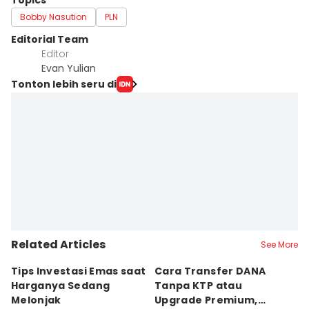
Topics
Bobby Nasution
PLN
Editorial Team
Editor
Evan Yulian
Tonton lebih seru di
Related Articles
See More
Tips Investasi Emas saat
Cara Transfer DANA
K
Harganya Sedang
Tanpa KTP atau
Su
Melonjak
Upgrade Premium,
P