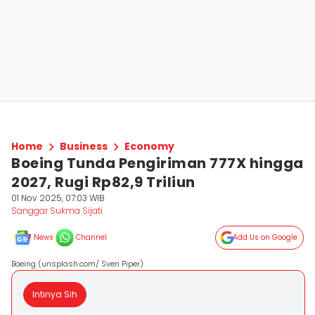
Home
Business
Economy
Boeing Tunda Pengiriman 777X hingga
2027, Rugi Rp82,9 Triliun
01 Nov 2025, 07:03 WIB
Sanggar Sukma Sijati
News
Channel
Add Us on Google
Boeing (unsplash.com/ Sven Piper)
Intinya Sih