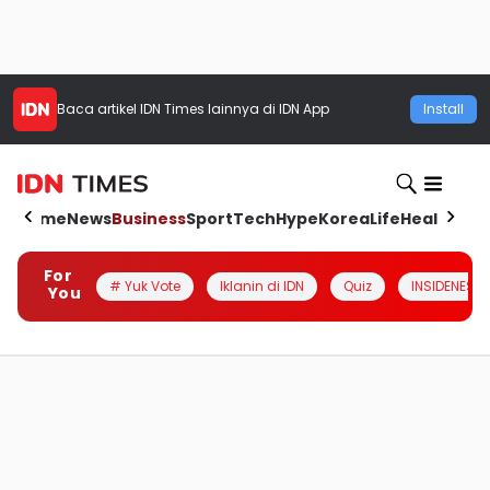
Baca artikel
IDN Times
lainnya di IDN App
Install
Home
News
Business
Sport
Tech
Hype
Korea
Life
Health
Aut
For
# Yuk Vote
Iklanin di IDN
Quiz
INSIDENESIA
You