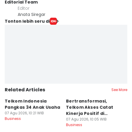
Editorial Team
Editor
Anata Siregar
Tonton lebih seru di
Related Articles
See More
Telkom Indonesia
Bertransformasi,
4
Pangkas 34 Anak Usaha
Telkom Akses Catat
T
07 Agu 2026, 10:21 WIB
Kinerja Positif di
P
Business
Semester I-2026
07 Agu 2026, 10:05 WIB
07
Business
Bu