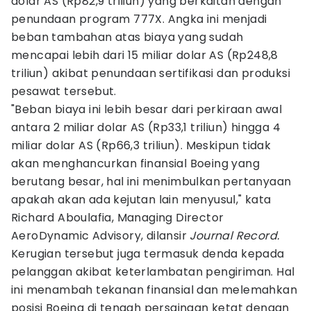
dolar AS (Rp82,9 triliun) yang berkaitan dengan
penundaan program 777X. Angka ini menjadi
beban tambahan atas biaya yang sudah
mencapai lebih dari 15 miliar dolar AS (Rp248,8
triliun) akibat penundaan sertifikasi dan produksi
pesawat tersebut.​
"Beban biaya ini lebih besar dari perkiraan awal
antara 2 miliar dolar AS (Rp33,1 triliun) hingga 4
miliar dolar AS (Rp66,3 triliun). Meskipun tidak
akan menghancurkan finansial Boeing yang
berutang besar, hal ini menimbulkan pertanyaan
apakah akan ada kejutan lain menyusul," kata
Richard Aboulafia, Managing Director
AeroDynamic Advisory, dilansir
Journal Record.
Kerugian tersebut juga termasuk denda kepada
pelanggan akibat keterlambatan pengiriman. Hal
ini menambah tekanan finansial dan melemahkan
posisi Boeing di tengah persaingan ketat dengan