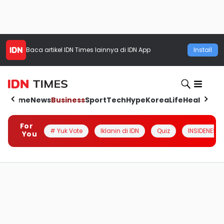
Baca artikel
IDN Times
lainnya di IDN App
Install
Home
News
Business
Sport
Tech
Hype
Korea
Life
Health
Aut
For
# Yuk Vote
Iklanin di IDN
Quiz
INSIDENESIA
You