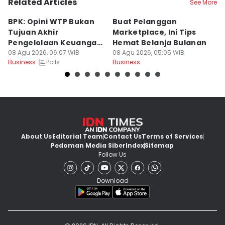
Related Articles
See More
BPK: Opini WTP Bukan
Buat Pelanggan
4
Tujuan Akhir
Marketplace, Ini Tips
T
Pengelolaan Keuangan
Hemat Belanja Bulanan
S
Negara
08 Agu 2026, 06:07 WIB
08 Agu 2026, 05:05 WIB
08
Polls
Business
Business
Bu
About Us
Editorial Team
Contact Us
Terms of Services
Pedoman Media Siber
Index
Sitemap
Follow Us
Download