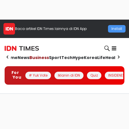
Baca artikel
IDN Times
lainnya di IDN App
Install
Home
News
Business
Sport
Tech
Hype
Korea
Life
Health
Aut
For
# Yuk Vote
Iklanin di IDN
Quiz
INSIDENESIA
You