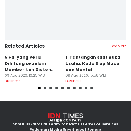
Related Articles
See More
5 Hal yang Perlu
11 Tantangan saat Buka
K
Dihitung sebelum
Usaha, Kudu Siap Modal
S
Memberikan Diskon
dan Mental
d
Besar pada Produk
09 Agu 2026, 16:25 WIB
09 Agu 2026, 15:58 WIB
P
09
Business
Business
Bu
About Us
Editorial Team
Contact Us
Terms of Services
Pedoman Media Siber
Index
Sitemap