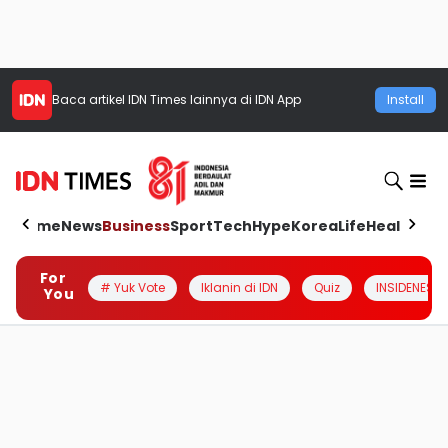
Baca artikel
IDN Times
lainnya di IDN App
Install
Home
News
Business
Sport
Tech
Hype
Korea
Life
Health
Aut
For
# Yuk Vote
Iklanin di IDN
Quiz
INSIDENESIA
You