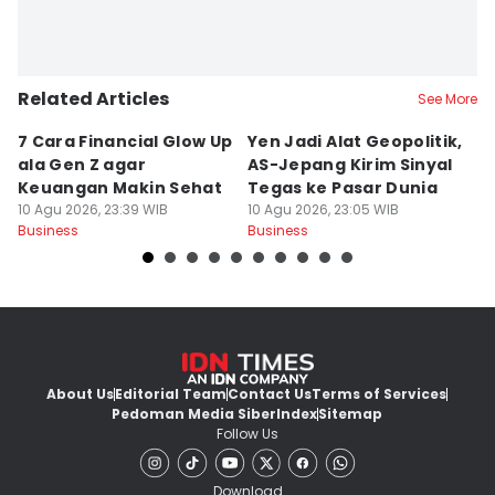
Related Articles
See More
7 Cara Financial Glow Up
Yen Jadi Alat Geopolitik,
G
ala Gen Z agar
AS-Jepang Kirim Sinyal
H
Keuangan Makin Sehat
Tegas ke Pasar Dunia
A
10 Agu 2026, 23:39 WIB
10 Agu 2026, 23:05 WIB
U
10
Business
Business
Bu
About Us
Editorial Team
Contact Us
Terms of Services
Pedoman Media Siber
Index
Sitemap
Follow Us
Download