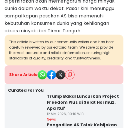
diperkirakan akan memengaruhi harga minyak
dunia dalam waktu dekat. Pasar kini menunggu
sampai kapan pasokan AS bisa memenuhi
kebutuhan konsumen dunia yang kehilangan
akses minyak dari Timur Tengah.
This article is written by our community writers and has been
carefully reviewed by our editorial team. We strive to provide
the most accurate and reliable information, ensuring high
standards of quality, credibility, and trustworthiness.
Share Article
Curated For You
Trump Bakal Luncurkan Project
Freedom Plus di Selat Hormuz,
Apa Itu?
12 Mei 2026, 09:10 WIB
News
Pengadilan AS Tolak Kebijakan