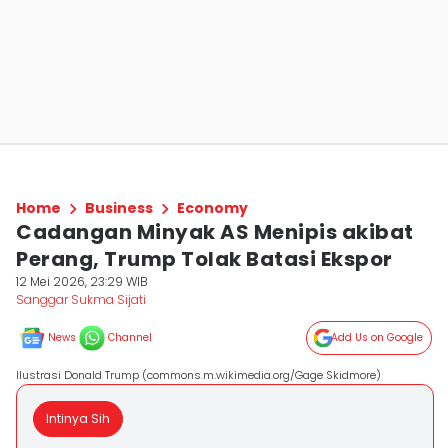
Home
Business
Economy
Cadangan Minyak AS Menipis akibat
Perang, Trump Tolak Batasi Ekspor
12 Mei 2026, 23:29 WIB
Sanggar Sukma Sijati
News
Channel
Add Us on Google
Ilustrasi Donald Trump (commons.m.wikimedia.org/Gage Skidmore)
Intinya Sih