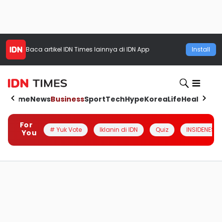
Baca artikel
IDN Times
lainnya di IDN App
Install
Home
News
Business
Sport
Tech
Hype
Korea
Life
Health
Aut
For
# Yuk Vote
Iklanin di IDN
Quiz
INSIDENESIA
You