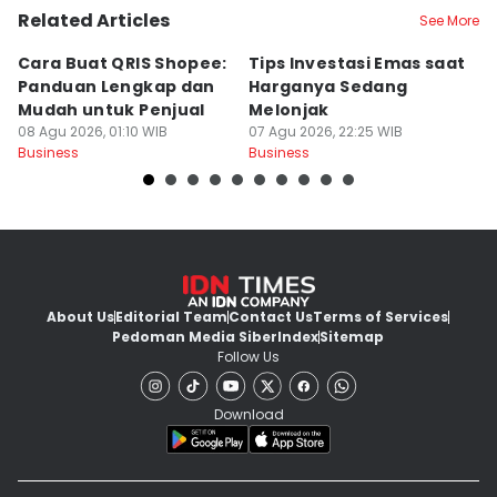
Related Articles
See More
Cara Buat QRIS Shopee:
Tips Investasi Emas saat
C
Panduan Lengkap dan
Harganya Sedang
T
Mudah untuk Penjual
Melonjak
U
08 Agu 2026, 01:10 WIB
07 Agu 2026, 22:25 WIB
S
07
Business
Business
Bu
About Us
Editorial Team
Contact Us
Terms of Services
Pedoman Media Siber
Index
Sitemap
Follow Us
Download