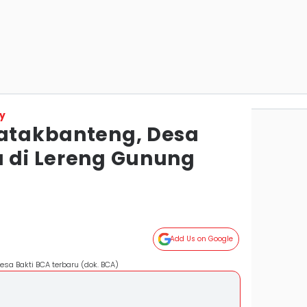
y
Patakbanteng, Desa
u di Lereng Gunung
Add Us on Google
sa Bakti BCA terbaru (dok. BCA)