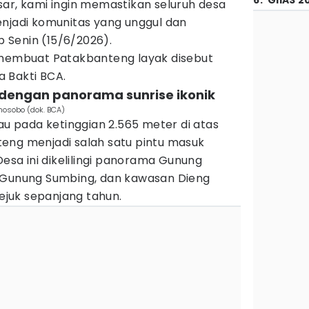
6
.
GIIAS 2
sar, kami ingin memastikan seluruh desa
enjadi komunitas yang unggul dan
ip Senin (15/6/2026).
 membuat Patakbanteng layak disebut
 Bakti BCA.
ki dengan panorama sunrise ikonik
nosobo (dok. BCA)
rau pada ketinggian 2.565 meter di atas
eng menjadi salah satu pintu masuk
Desa ini dikelilingi panorama Gunung
 Gunung Sumbing, dan kawasan Dieng
juk sepanjang tahun.