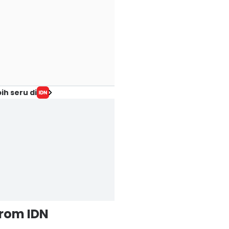
ih seru di
from IDN