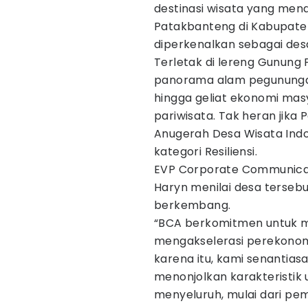
destinasi wisata yang menari
Patakbanteng di Kabupate
diperkenalkan sebagai des
Terletak di lereng Gunung
panorama alam pegunungan,
hingga geliat ekonomi mas
pariwisata. Tak heran jik
Anugerah Desa Wisata Indo
kategori Resiliensi.
EVP Corporate Communicatio
Haryn menilai desa tersebu
berkembang.
“BCA berkomitmen untuk m
mengakselerasi perekonomi
karena itu, kami senantia
menonjolkan karakteristik 
menyeluruh, mulai dari pe