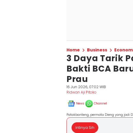
Home
Business
Econom
3 Daya Tarik 
Bakti BCA Bar
Prau
16 Jun 2026, 07:02 WIB
Ridwan Aji Pitoko
News
Channel
Patakbanteng, permata Dieng yang jadi De
Intinya Sih