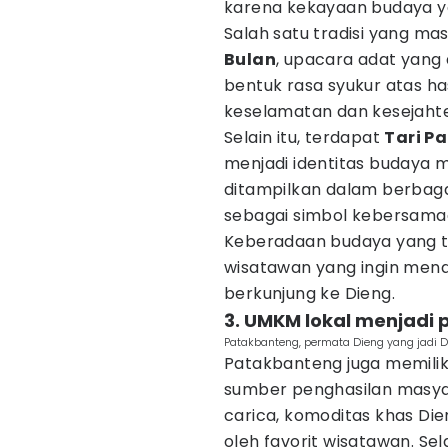
karena kekayaan budaya ya
Salah satu tradisi yang mas
Bulan
, upacara adat yang 
bentuk rasa syukur atas ha
keselamatan dan kesejaht
Selain itu, terdapat
Tari P
menjadi identitas budaya m
ditampilkan dalam berbaga
sebagai simbol kebersamaa
Keberadaan budaya yang te
wisatawan yang ingin men
berkunjung ke Dieng.
3. UMKM lokal menjadi
Patakbanteng, permata Dieng yang jadi De
Patakbanteng juga memilik
sumber penghasilan masyar
carica, komoditas khas Die
oleh favorit wisatawan. S