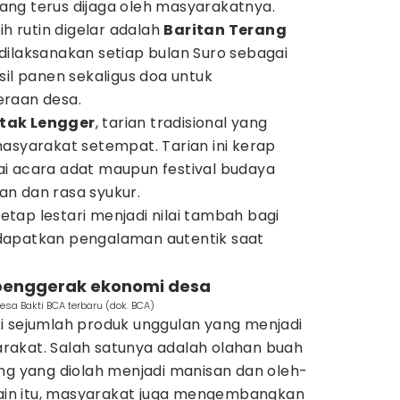
ng terus dijaga oleh masyarakatnya.
ih rutin digelar adalah
Baritan Terang
dilaksanakan setiap bulan Suro sebagai
sil panen sekaligus doa untuk
eraan desa.
atak Lengger
, tarian tradisional yang
asyarakat setempat. Tarian ini kerap
i acara adat maupun festival budaya
n dan rasa syukur.
tap lestari menjadi nilai tambah bagi
dapatkan pengalaman autentik saat
 penggerak ekonomi desa
sa Bakti BCA terbaru (dok. BCA)
i sejumlah produk unggulan yang menjadi
akat. Salah satunya adalah olahan buah
ng yang diolah menjadi manisan dan oleh-
elain itu, masyarakat juga mengembangkan