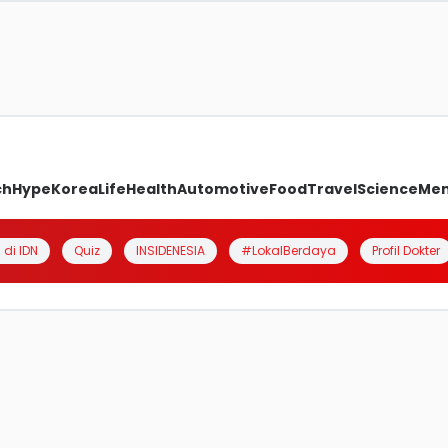
ch
Hype
Korea
Life
Health
Automotive
Food
Travel
Science
Me
 di IDN
Quiz
INSIDENESIA
#LokalBerdaya
Profil Dokter