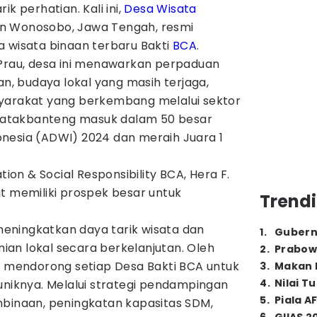
k perhatian. Kali ini,
Desa Wisata
n Wonosobo, Jawa Tengah, resmi
a wisata binaan terbaru Bakti
BCA
.
 Prau, desa ini menawarkan perpaduan
 budaya lokal yang masih terjaga,
yarakat yang berkembang melalui sektor
a Patakbanteng masuk dalam 50 besar
nesia (ADWI) 2024 dan meraih Juara 1
n & Social Responsibility BCA, Hera F.
t memiliki prospek besar untuk
Trendi
eningkatkan daya tarik wisata dan
1
.
Gubern
an lokal secara berkelanjutan. Oleh
2
.
Prabow
sa mendorong setiap Desa Bakti BCA untuk
3
.
Makan B
4
.
Nilai T
uniknya. Melalui strategi pendampingan
5
.
Piala A
mbinaan, peningkatan kapasitas SDM,