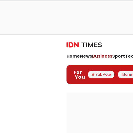
Home
News
Business
Sport
Te
For
# Yuk Vote
Iklanin
You