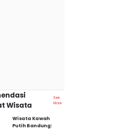
endasi
See
t Wisata
More
Wisata Kawah
Putih Bandung: