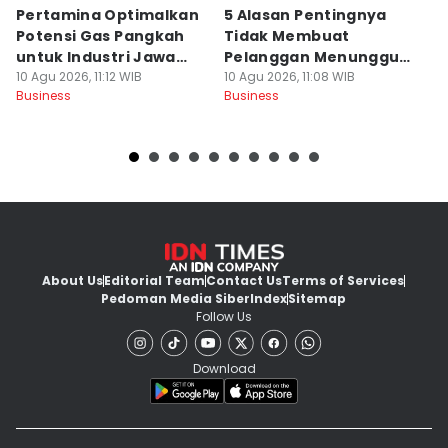
Pertamina Optimalkan
5 Alasan Pentingnya
Ru
Potensi Gas Pangkah
Tidak Membuat
B
untuk Industri Jawa
Pelanggan Menunggu
K
Timur
10 Agu 2026, 11:12 WIB
Lama Pesanannya
10 Agu 2026, 11:08 WIB
10
Business
Business
Bu
About Us
Editorial Team
Contact Us
Terms of Services
Pedoman Media Siber
Index
Sitemap
Follow Us
Download