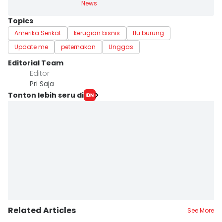
News
Topics
Amerika Serikat
kerugian bisnis
flu burung
Update me
peternakan
Unggas
Editorial Team
Editor
Pri Saja
Tonton lebih seru di
Related Articles
See More