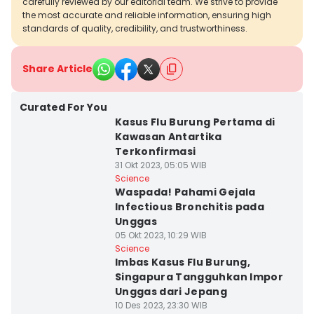
carefully reviewed by our editorial team. We strive to provide
the most accurate and reliable information, ensuring high
standards of quality, credibility, and trustworthiness.
Share Article
Curated For You
Kasus Flu Burung Pertama di
Kawasan Antartika
Terkonfirmasi
31 Okt 2023, 05:05 WIB
Science
Waspada! Pahami Gejala
Infectious Bronchitis pada
Unggas
05 Okt 2023, 10:29 WIB
Science
Imbas Kasus Flu Burung,
Singapura Tangguhkan Impor
Unggas dari Jepang
10 Des 2023, 23:30 WIB