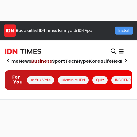
Baca artikel
IDN Times
lainnya di IDN App
Install
Home
News
Business
Sport
Tech
Hype
Korea
Life
Health
Aut
For
# Yuk Vote
Iklanin di IDN
Quiz
INSIDENESIA
You